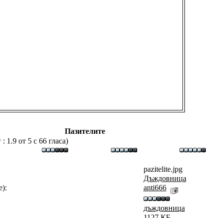
Пазителите
 1.9 от 5 с 66 гласа)
pazitelite.jpg
Дъждовница
):
аnti666
дъждовница
1127 КБ