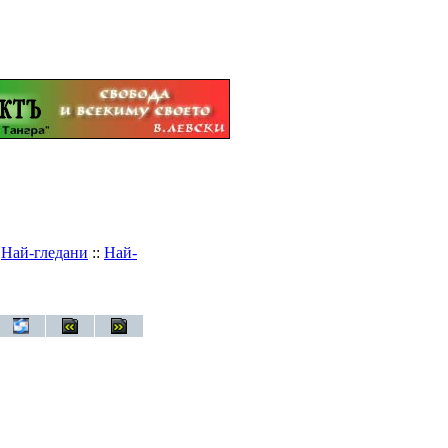
:
Най-гледани
::
Най-