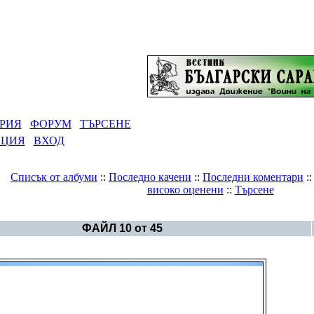
РИЯ
ФОРУМ
ТЪРСЕНЕ
АЦИЯ
ВХОД
Списък от албуми
::
Последно качени
::
Последни коментари
:
високо оценени
::
Търсене
Галерия
>
Дъждовница
ФАЙЛ 10 от 45