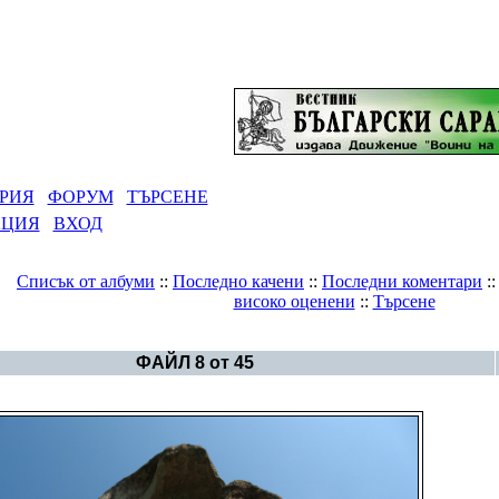
РИЯ
ФОРУМ
ТЪРСЕНЕ
АЦИЯ
ВХОД
Списък от албуми
::
Последно качени
::
Последни коментари
:
високо оценени
::
Търсене
Галерия
>
Дъждовница
ФАЙЛ 8 от 45