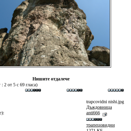
Нишите отдалече
 2 от 5 с 69 гласа)
trapcovidni nishi.jpg
Дъждовница
):
аnti666
трапецовидни
1271 КБ