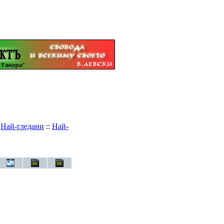
:
Най-гледани
::
Най-