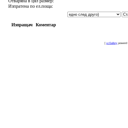
Отваряна в цял размер:
Изпратена по ел.поща:
Изпращач
Коментар
[
xcGallery
powerd