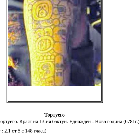
Тортуего
ортуего. Краят на 13-ия бактун. Еднажден - Нова година (6781г.)
 2.1 от 5 с 148 гласа)