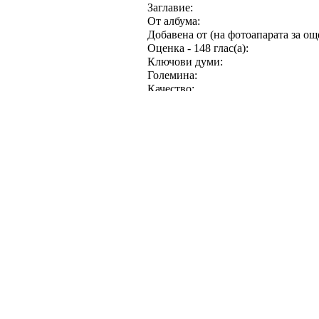
Детайли за снимката
Заглавие:
От албума:
Добавена от (на фотоапарата за още
Оценка - 148 глас(а):
Ключови думи:
Големина:
Качество:
Отваряна в цял размер:
Изпратена по ел.поща:
Изпращач
anti666
Публикуван на:
Регистиран:
22/9/2006
Отг.: tortuego
От:
Маите и края на
Публикации:
2645