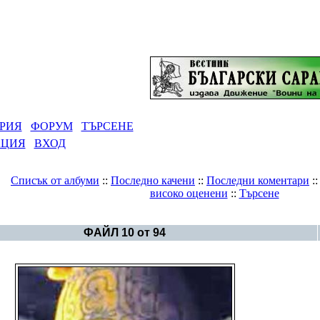
РИЯ
ФОРУМ
ТЪРСЕНЕ
АЦИЯ
ВХОД
Списък от албуми
::
Последно качени
::
Последни коментари
:
високо оценени
::
Търсене
Галерия
>
Светът - история
ФАЙЛ 10 от 94