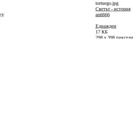
tortuego.jpg
Светът - история
):
anti666
Еднажден
17 КБ
298 x 398 пиксели
783 пъти
1 пъти
Коментар
1/3/2011 10:23
Обновен на:
1/3/2011 10:23
 епохата