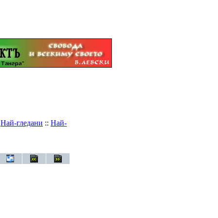
:
Най-гледани
::
Най-