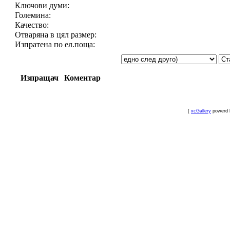
Ключови думи:
Големина:
Качество:
Отваряна в цял размер:
Изпратена по ел.поща:
Изпращач
Коментар
[
xcGallery
powerd