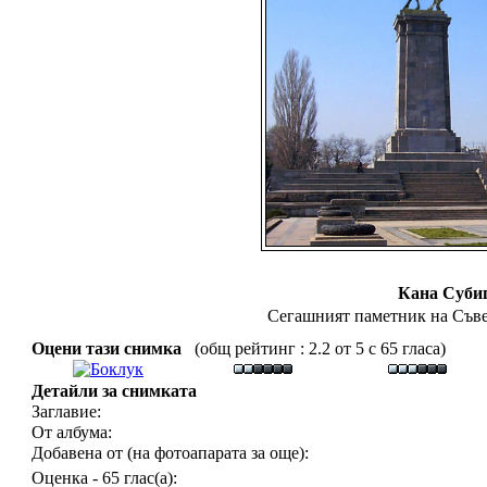
Кана Суби
Сегашният паметник на Съвет
Оцени тази снимка
(общ рейтинг : 2.2 от 5 с 65 гласа)
Детайли за снимката
Заглавие:
От албума:
Добавена от (на фотоапарата за още):
Оценка - 65 глас(а):