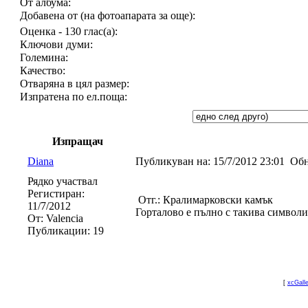
От албума:
Добавена от (на фотоапарата за още):
Оценка - 130 глас(а):
Ключови думи:
Големина:
Качество:
Отваряна в цял размер:
Изпратена по ел.поща:
Изпращач
Diana
Публикуван на:
15/7/2012 23:01
Обн
Рядко участвал
Регистиран:
Отг.: Кралимарковски камък
11/7/2012
Горталово е пълно с такива символи,
От:
Valencia
Публикации:
19
[
xcGall