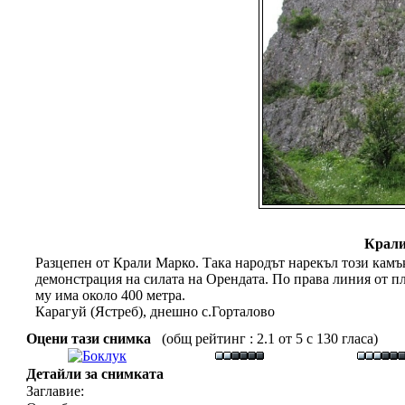
Крали
Разцепен от Крали Марко. Така народът нарекъл този камъ
демонстрация на силата на Орендата. По права линия от п
му има около 400 метра.
Карагуй (Ястреб), днешно с.Горталово
Оцени тази снимка
(общ рейтинг : 2.1 от 5 с 130 гласа)
Детайли за снимката
Заглавие: