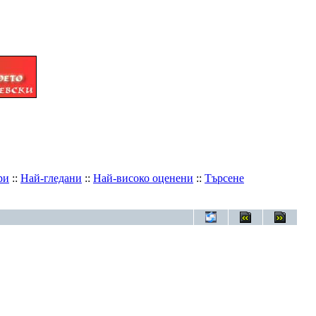
ри
::
Най-гледани
::
Най-високо оценени
::
Търсене