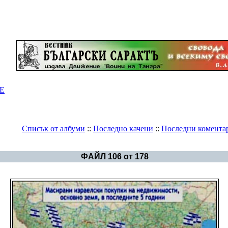
Е
Списък от албуми
::
Последно качени
::
Последни комента
Галерия
>
Геноцидът над българите
ФАЙЛ 106 от 178