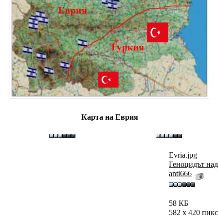
Карта на Еврия
Evria.jpg
Геноцидът над
anti666
58 КБ
582 x 420 пик