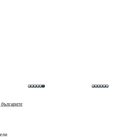
 българите
сели