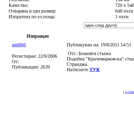
Качество:
720 x 54
Отваряна в цял размер:
648 пъти
Изпратена по ел.поща:
1 пъти
Изпращач
anti666
Публикуван на:
19/8/2011 14:51
Отг.: Божията стъпка
Регистиран:
22/9/2006
Подобна "Кралимарковска" стъп
От:
Странджа.
Публикации:
2639
Натиснете
ТУК
[
xcGall