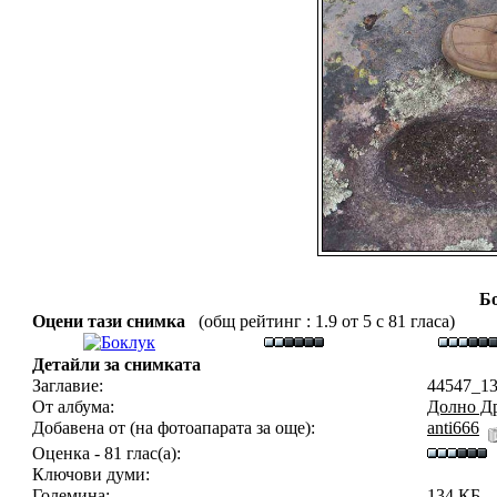
Б
Оцени тази снимка
(общ рейтинг : 1.9 от 5 с 81 гласа)
Детайли за снимката
Заглавие:
44547_13
От албума:
Долно Д
Добавена от (на фотоапарата за още):
anti666
Оценка - 81 глас(а):
Ключови думи:
Големина:
134 КБ