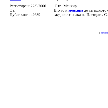
Регистиран:
22/9/2006
Отг.: Менхир
От:
Ето го и
менхира
до сегашното с
Публикации:
2639
заедно със знака на Плеядите. С
[
xcGall