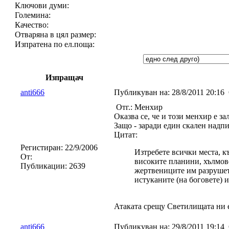
Ключови думи:
Големина:
Качество:
Отваряна в цял размер:
Изпратена по ел.поща:
Изпращач
anti666
Публикуван на:
28/8/2011 20:16
Отг.: Менхир
Оказва се, че и този менхир е 
Защо - заради един скален надп
Цитат:
Регистиран:
22/9/2006
Изтребете всички места, къ
От:
високите планини, хълмове
Публикации:
2639
жертвениците им разруше
истуканите (на боговете) и
Атаката срещу Светилищата ни 
anti666
Публикуван на:
29/8/2011 19:14