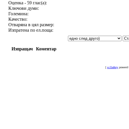
Оценка - 59 глас(а):
Ключови думи:
Големина:
Качество:
Отваряна в цял размер:
Изпратена по ел.поща:
Изпращач
Коментар
[
xcGallery
powerd