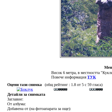
Мен
Висок 6 метра, в местността "Кукл
Повече информация
ТУК
Оцени тази снимка
(общ рейтинг : 1.8 от 5 с 59 гласа)
Детайли за снимката
Заглавие:
От албума:
Добавена от (на фотоапарата за още):