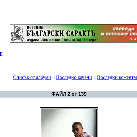
Е
Списък от албуми
::
Последно качени
::
Последни комента
Галерия
>
Циганите
ФАЙЛ 2 от 139