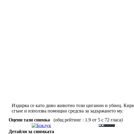
Издирва се като диво животно този циганин и убиец. Кири
сгъне и използва помощни средсва за задържането му.
Оцени тази снимка
(общ рейтинг : 1.9 от 5 с 72 гласа)
Детайли за снимката