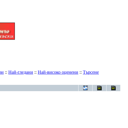
ри
::
Най-гледани
::
Най-високо оценени
::
Търсене