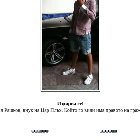
Издирва се!
л Рашков, внук на Цар Плъх. Който го види има правото на граж