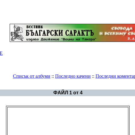
Е
Списък от албуми
::
Последно качени
::
Последни комента
Галерия
>
Оръжия
ФАЙЛ 1 от 4