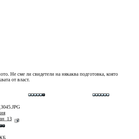
ото. Не сме ли свидетели на някаква подготовка, която
вата от власт.
3045.JPG
ия
ан_13
 КБ