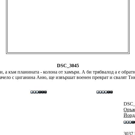
DSC_3045
, а към планината - колона от хамъри. А би трябвалод а е обратн
начело с циганина Аню, ще извършат военен преврат и свалят Тик
DSC_
Оръж
Йорд
3037