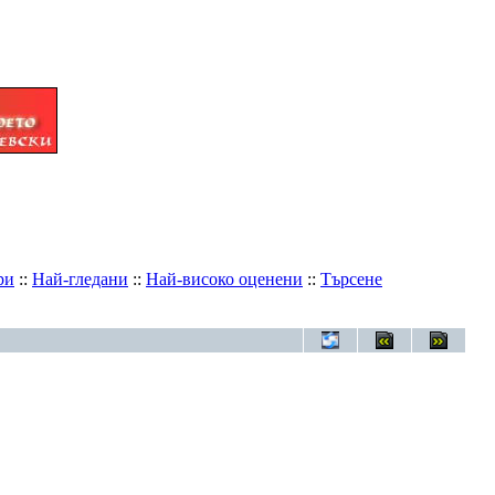
ри
::
Най-гледани
::
Най-високо оценени
::
Търсене