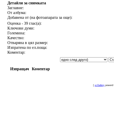
Детайли за снимката
Заглавие:
От албума:
Добавена от (на фотоапарата за още):
Оценка - 39 глас(а):
Ключови думи:
Големина:
Качество:
Отваряна в цял размер:
Изпратена по ел.поща:
Коментар:
Изпращач
Коментар
[
xcGallery
powerd