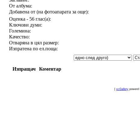
От албума:
Добавена от (на фотоапарата за още):
Оценка - 56 глас(а):
Ключови думи:
Големина:
Качество:
Отваряна в цял размер:
Изпратена по ел.поща:
Изпращач
Коментар
[
xcGallery
powerd