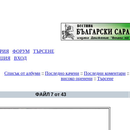
РИЯ
ФОРУМ
ТЪРСЕНЕ
АЦИЯ
ВХОД
Списък от албуми
::
Последно качени
::
Последни коментари
:
високо оценени
::
Търсене
Галерия
>
Благовец в Татул
ФАЙЛ 7 от 43