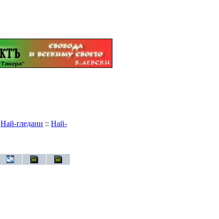
:
Най-гледани
::
Най-