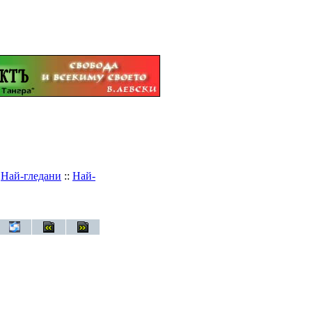
:
Най-гледани
::
Най-