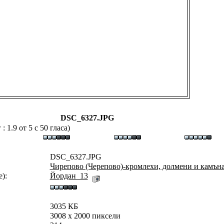
DSC_6327.JPG
 1.9 от 5 с 50 гласа)
DSC_6327.JPG
Чирепово (Черепово)-кромлехи, долмени и камън
):
Йордан_13
3035 КБ
3008 x 2000 пиксели