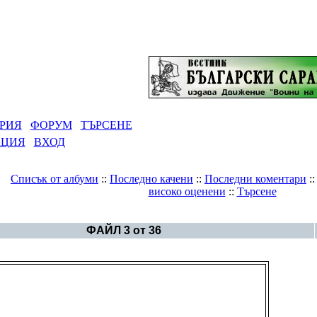
РИЯ
ФОРУМ
ТЪРСЕНЕ
АЦИЯ
ВХОД
Списък от албуми
::
Последно качени
::
Последни коментари
:
високо оценени
::
Търсене
я
>
Чирепово (Черепово)-кромлехи, долмени и камънаци
ФАЙЛ 3 от 36