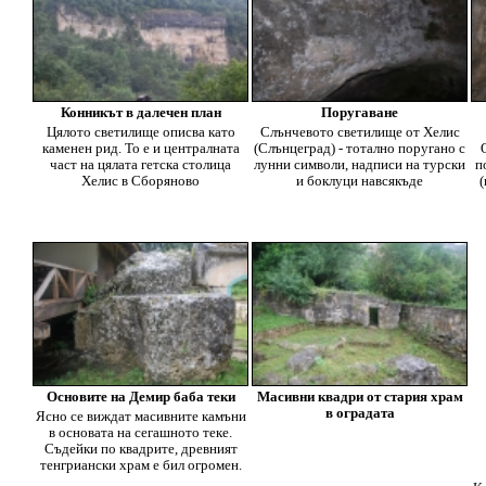
Конникът в далечен план
Поругаване
Цялото светилище описва като
Слънчевото светилище от Хелис
каменен рид. То е и централната
(Слънцеград) - тотално поругано с
част на цялата гетска столица
лунни символи, надписи на турски
п
Хелис в Сборяново
и боклуци навсякъде
(
Основите на Демир баба теки
Масивни квадри от стария храм
в оградата
Ясно се виждат масивните камъни
в основата на сегашното теке.
Съдейки по квадрите, древният
тенгриански храм е бил огромен.