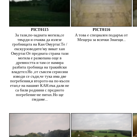
PICT0115
PICT0116
За тази,по-задната могила,се
А това е специален подарък от
твърди и очаква да излезе
Мещера за всички Знаещи...
гробницата на Кан Омуртаг.Те /
екскурзоводите/му викат хан
Омуртаг.От предната страна тази
могила е разкопана още в
древността и там се намира
разбита гробница на тракийски
владетел.Но ,от съвсем сериозни
изводи се съди,че тука има две
погребения,и второто-на по-късен
етап,е на нашият КАН.пък дали не
са били роднини с предното
погребение-не питах.Но ще
гледаме...