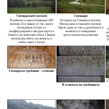
Свещарските могили
Свещари
В района са картотекирани 280
От върха на Гинината могила.
могили. Ето някои от тях, които
Изглед към останалите могили.
погледнати отгоре са
Около една от тях в далечината в
к
конфигурирани в звездна карта в
момента се извършват
да
близост до най-известната Гинина
археологически разкопки
пр
могила (на името на жената, в
б
чийто имот е била)
Свещарска гробница - стенопис
С
В основата на гробницата