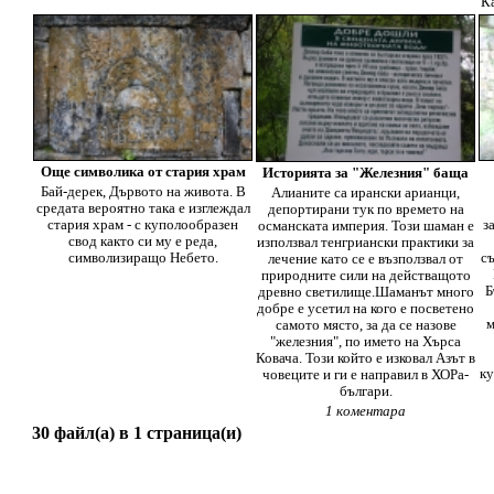
К
Още символика от стария храм
Историята за "Железния" баща
Бай-дерек, Дървото на живота. В
Алианите са ирански арианци,
средата вероятно така е изглеждал
депортирани тук по времето на
стария храм - с куполообразен
з
османската империя. Този шаман е
свод както си му е реда,
използвал тенгриански практики за
символизиращо Небето.
с
лечение като се е възползвал от
природните сили на действащото
Б
древно светилище.Шаманът много
добре е усетил на кого е посветено
м
самото място, за да се назове
"железния", по името на Хърса
Ковача. Този който е изковал Азът в
ку
човеците и ги е направил в ХОРа-
българи.
1 коментара
30 файл(а) в 1 страница(и)