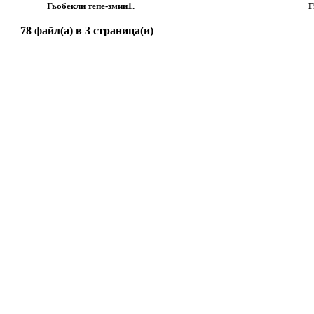
Гьобекли тепе-змии1.
Г
78 файл(а) в 3 страница(и)