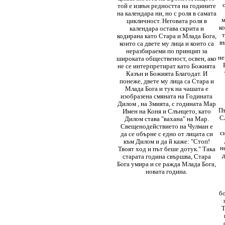
той е извън редността на годините
на календара ни, но с роля в самата
м
цикличност. Неговата роля в
ко
календара остава скрита и
т
кодирана като Стара и Млада Бога,
в
които са двете му лица и които са
неразбираеми по принцип за
не
широката общественост, освен, ако
не се интерпретират като Божията
Казън и Божията Благодат. И
понеже, двете му лица са Стара и
Млада Бога и тук на чашата е
изобразена смяната на Годината
Дилом , на Змията, с годината Мар
Пъ
Имен на Коня и Слънцето, като
С
Дилом става "вахана" на Мар.
Свещенодействието на Чулман е
с
да се обърне с едно от лицата си
към Дилом и да й каже: "Стоп!
н
Твоят ход и път беше дотук." Така
д
старата година свършва, Стара
Бога умира и се ражда Млада Бога,
новата година.
бо
Т