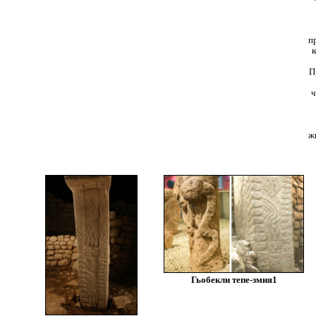
п
к
П
ч
ж
Гьобекли тепе-змия1