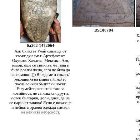
DSC00784
К
е
6a502-1472064
Алп бийката Умай слизаща от
своят джалмат. Артефакт от
Й.
Охуелос Халиско, Мексико. Ако,
някой, още се съмнява, че това е
била реална жена, сега не бива да
фо
се съмнява;))) Виждаме и сокаят/
кокошника на главата й, който
после всички българки носят.
же
Разумейте, жените с такава
з
носийност, не са никакви други,
пр
освен българки, дори, днес, да не
н
се наричат такива! Ясно е показана
и нейната орлова одежда символ
на нейната небесност.
ха
п
мн