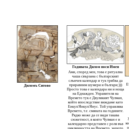
Годината Дилом носи Имен
Ами, според мен, това е ритуална
чаша свързана с българският
слънчев календар и тук трябва да
Е
приравним шумери и българи;)))
Диломъ Ситово
Просто това е календара ни и ноща
на Еднажден. Управителя на
Времето тук е Двуликият Чулман,
който впоследствие виждаме като
Енкул/Янкул/Янус. Той управлява
Времето, т.е. смяната на годините.
Рядко може да се види такава
сюжетност, в която Чулман е и
ко
календарно представен с роля във
о
цикличността на Времето, защото