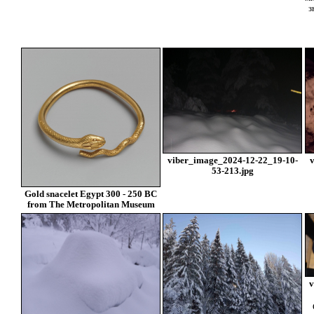
з
viber_image_2024-12-22_19-10-
v
53-213.jpg
Gold snacelet Egypt 300 - 250 BC
from The Metropolitan Museum
v