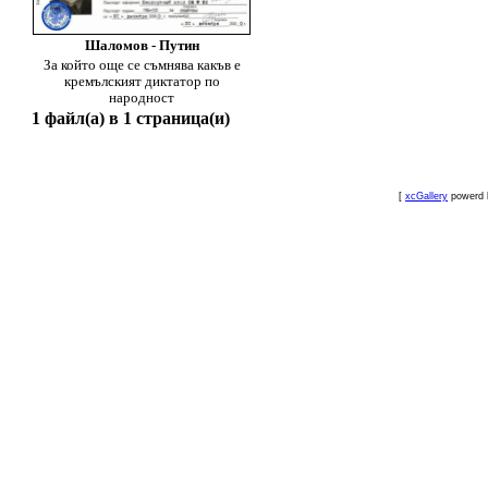
Шаломов - Путин
За който още се съмнява какъв е
кремълският диктатор по
народност
1 файл(а) в 1 страница(и)
[
xcGallery
powerd