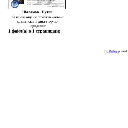
Шаломов - Путин
За който още се съмнява какъв е
кремълският диктатор по
народност
1 файл(а) в 1 страница(и)
[
xcGallery
powerd