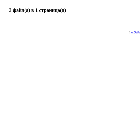
3 файл(а) в 1 страница(и)
[
xcGall