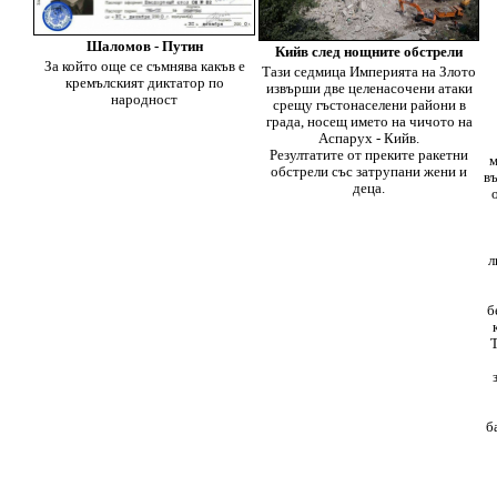
Шаломов - Путин
Кийв след нощните обстрели
За който още се съмнява какъв е
Тази седмица Империята на Злото
кремълският диктатор по
извърши две целенасочени атаки
народност
срещу гъстонаселени райони в
града, носещ името на чичото на
Аспарух - Кийв.
Резултатите от преките ракетни
м
обстрели със затрупани жени и
в
деца.
л
б
Т
б