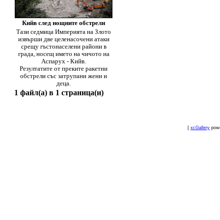
Кийв след нощните обстрели
Тази седмица Империята на Злото
извърши две целенасочени атаки
срещу гъстонаселени райони в
града, носещ името на чичото на
Аспарух - Кийв.
Резултатите от преките ракетни
обстрели със затрупани жени и
деца.
1 файл(а) в 1 страница(и)
[
xcGallery
pow