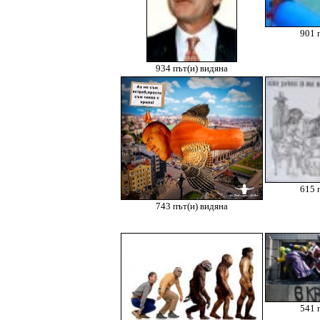
901 
934 път(и) видяна
615 
743 път(и) видяна
541 