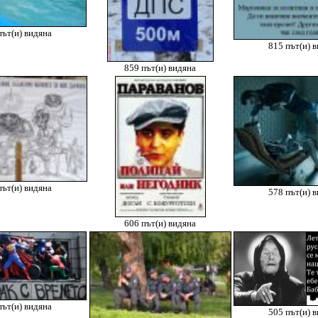
път(и) видяна
815 път(и) 
859 път(и) видяна
път(и) видяна
578 път(и) 
606 път(и) видяна
път(и) видяна
505 път(и) 