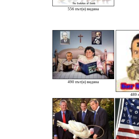
556 път(и) видяна
490 път(и) видяна
489 