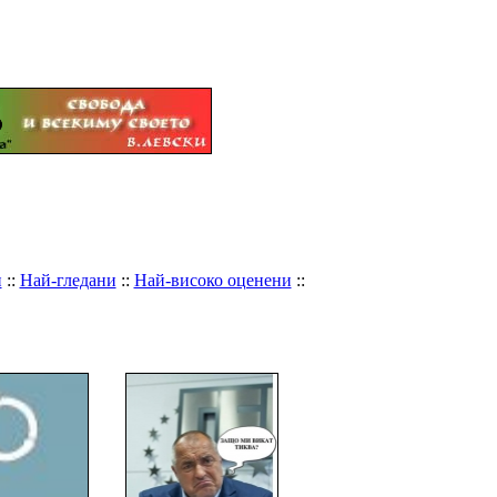
и
::
Най-гледани
::
Най-високо оценени
::