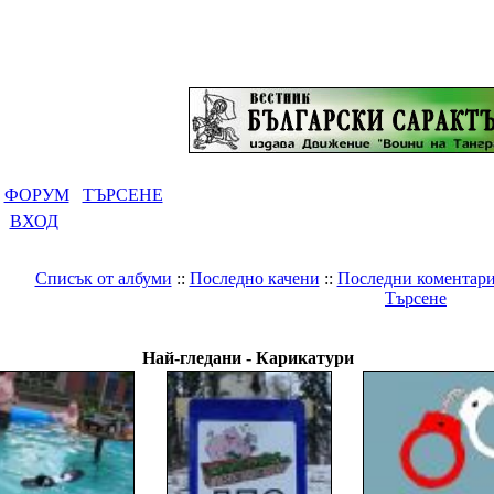
ФОРУМ
ТЪРСЕНЕ
ВХОД
Списък от албуми
::
Последно качени
::
Последни коментар
Търсене
Галерия
>
Светът
>
Карикатури
Най-гледани - Карикатури