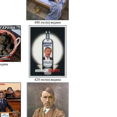
496 път(и) видяна
видяна
428 път(и) видяна