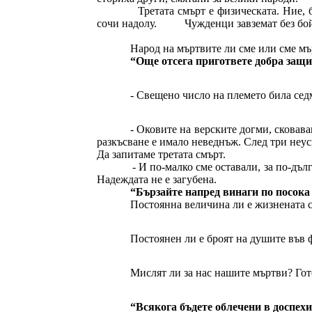
Третата смърт е физическата. Ние,
сочи надолу.
Чужденци завземат без бой
Народ на мъртвите ли сме или сме м
“Още отсега пригответе добра защит
- Свещено число на племето била сед
- Оковите на верските догми, сковав
разкъсване е имало неведнъж. След три неус
Да запитаме третата смърт.
- И по-малко сме оставали, за по-дъл
Надеждата не е загубена.
“Бързайте напред винаги по посока 
Постоянна величина ли е жизнената с
Постоянен ли е броят на душите във 
Мислят ли за нас нашите мъртви? Гото
“Всякога бъдете облечени в доспехи