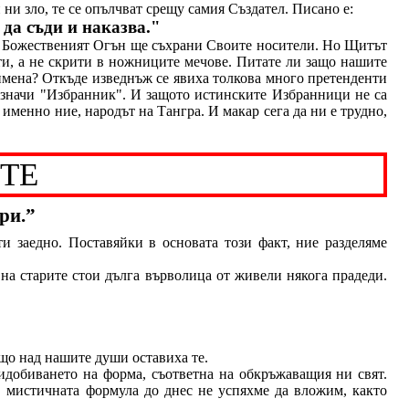
 ни зло, те се опълчват срещу самия Създател. Писано е:
да съди и наказва."
. Божественият Огън ще съхрани Своите носители. Но Щитът
ти, а не скрити в ножниците мечове. Питате ли защо нашите
 имена? Откъде изведнъж се явиха толкова много претенденти
я значи "Избранник". И защото истинските Избранници не са
 именно ние, народът на Тангра.
И макар сега да ни е трудно,
ТЕ
ри.”
ти заедно. Поставяйки в основата този факт, ние разделяме
 на старите стои дълга върволица от живели някога прадеди.
що над нашите души оставиха те.
идобиването на форма, съответна на обкръжаващия ни свят.
в мистичната формула до днес не успяхме да вложим, както