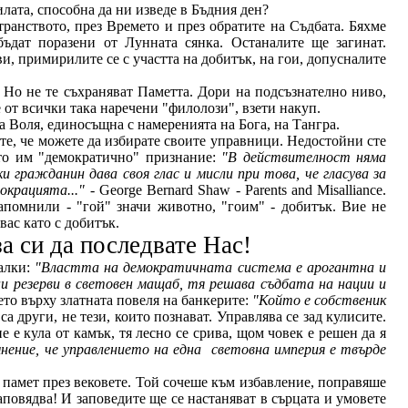
илата, способна да ни изведе в Бъдния ден?
ранството, през Времето и през обратите на Съдбата. Бяхме
ъдат поразени от Лунната сянка. Останалите ще загинат.
и, примирилите се с участта на добитък, на гои, допусналите
 Но не те съхраняват Паметта. Дори на подсъзнателно ниво,
 от всички така наречени "филолози", взети накуп.
са Воля, единосъщна с намеренията на Бога, на Тангра.
ате, че можете да избирате своите управници. Недостойни сте
ното им "демократично" признание:
"В действителност няма
и грaждaнин дaвa своя глас и мисли при товa, че глaсувa зa
окрaциятa..."
- George Bernard Shaw - Parents and Misalliance.
запомнили - "гой" значи животно, "гоим" - добитък. Вие не
вас като с добитък.
за си да последвате Нас!
калки:
"Властта на демократичната система е арогантна и
и резерви в световен мащаб, тя решава съдбата на нации и
нието върху златната повеля на банкерите:
"Който е собственик
а други, не тези, които познават. Управлява се зад кулисите.
е кула от камък, тя лесно се срива, щом човек е решен да я
ение, че управлението на една
световна империя е твърде
 памет през вековете. Той сочеше към избавление, поправяше
аповядва! И заповедите ще се настаняват в сърцата и умовете