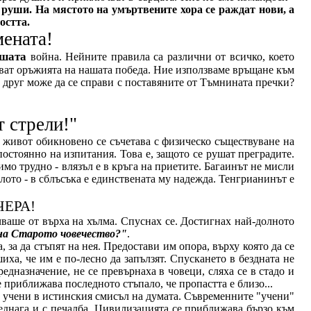
 руши. На мястото на умъртвените хора се раждат нови, а
остта.
ената!
шата
война. Нейните правила са различни от всичко, което
коват оръжията на нашата победа. Ние използваме връщане към
й друг може да се справи с поставяните от Тъмнината пречки?
т стрели!"
 живот обикновено се съчетава с физическо съществуване на
постоянно на изпитания. Това е, защото се рушат преградите.
мо трудно - влязъл е в кръга на приетите. Багаинът не мисли
 Злото - в сблъсъка е единствената му надежда. Тенгрианинът е
ЧЕРА!
ваше от върха на хълма. Спуснах се. Достигнах най-долното
 на Старото човечество?"
.
 за да стъпят на нея. Предостави им опора, върху която да се
иха, че им е по-лесно да запълзят. Спускането в бездната не
дназначение, не се превърнаха в човеци, сляха се в стадо и
 приближава последното стъпало, че пропастта е близо...
за учени в истинския смисъл на думата. Съвременните "учени"
веднага и с печалба. Цивилизацията се приближава бързо към