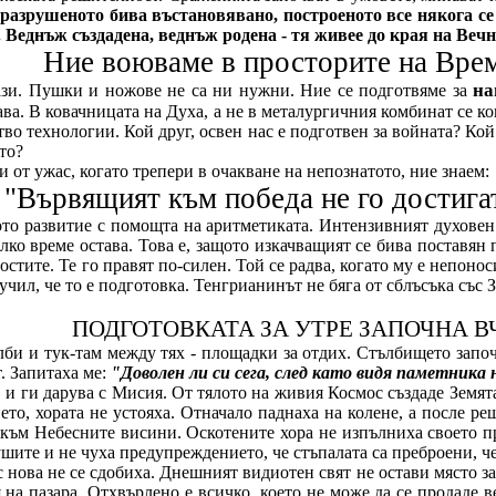
разрушеното бива въстановявано, построеното все някога се
. Веднъж създадена, веднъж родена - тя живее до края на Вечн
Ние воюваме в просторите на Врем
на
ази. Пушки и ножове не са ни нужни. Ние се подготвяме за
ава. В ковачницата на Духа, а не в металургичния комбинат се 
во технологии. Кой друг, освен нас е подготвен за войната? Ко
то?
 от ужас, когато трепери в очакване на непознатото, ние знаем:
"Вървящият към победа не го достига
то развитие с помощта на аритметиката. Интензивният духовен
лко време остава. Това е, защото изкачващият се бива поставян 
тите. Те го правят по-силен. Той се радва, когато му е непоноси
научил, че то е подготовка. Тенгрианинът не бяга от сблъсъка със
ПОДГОТОВКАТА ЗА УТРЕ ЗАПОЧНА В
би и тук-там между тях - площадки за отдих. Стълбището започ
. Запитаха ме:
"Доволен ли си сега, след като видя паметника
 и ги дарува с Мисия. От тялото на живия Космос създаде Земята,
ето, хората не устояха. Отначало паднаха на колене, а после реш
към Небесните висини. Оскотените хора не изпълниха своето пре
ушите и не чуха предупреждението, че стъпалата са преброени, че
 с нова не се сдобиха. Днешният видиотен свят не остави място 
 на пазара. Отхвърлено е всичко, което не може да се продаде 