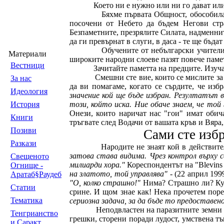
Което ни е нужно или ни го дават или
Бяхме първата Общност, обособила
посочени от Небето да бъдем Негови стр
Безпаметните, презрялите Силата, надменнит
да ги превърнат в слуги, в даса - те ще бъд
Обучените от небългарски учители
Материали
широките народни слоеве пазят повече памет
Вестници
Зачитайте паметта на предците. Изуча
Смешни сте вие, които се мислите за
За нас
да ви помагаме, когато се сърдите, че из
Идеология
значение кой ще бъде избран. Резултатът в
История
този, който искa. Ние обаче знаем, че той 
Онези, които наричат нас "гои" имат обич
Книги
тръгвате след Водачи от вашата кръв и Вяра, 
Позиви
Сами сте избр
Разкази
Народите не знаят кой в действите
затова става видима. Чрез контрол върху 
Свещеното
милиарди хора."
Кореспондентът на "Blevins
Огнище -
на златото, той управлява"
- (22 април 199
Аратаб§Раудеб
"О, колко страшно!"
Нима? Страшно ли? Кули
Статии
срине. И щом знае как! Нека прочетем пор
Тематика
сериозна задача, за да бъде то предоставен
Неподвластен на паразитните земни 
Тенгрианство
грешки, сторени поради лудост, умствена тъ
и Саракт