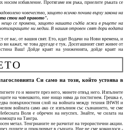
ях носим избавление. Протягаме им ръка, приелите ръката се
адоволено човечество, защото всичко почива върху закона на
та стои над правото".
ли нещо се промени, защото нашата съдба лежи в ръцете на
пнотизиращите ни медии. В нашия отровен свят дори водата
ст от вас, от вашия свят. Ето, идат Водачи на Нови времена, и
ко ви кажат, че това другаде е тук. Досегашният свят живее от
истина Ваш!
Дойде краят на униженията, дойде краят на
ЕТО
лагословията Си само на този, който устоява в
тигнете го и минете през него, минете отвъд него. Изпълнете
ниците на човешкото, ние нищо няма да постигнем. Грешка е,
 едва повърхностния слой на войната между техния
IHWH
и
елим войната само ако се изпълним със съзнанието, че сме
ебесната Воля е обречен на неуспех. Знайте, че силата на
 помощта на Тангра.
носен метал. Тенгрианите не разчитат на терористични акции.
 през душите и приключват в сърцата. Ние не сме командоси -