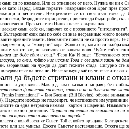
 сами си го вземаме. Или се отказваме от него. Нужна ли ни е С
 се като Народ. Бяхме първите, извървяли своя Кръг през прост
ажници и вестители. Неотреклите се от своя дълг няма да б
е невежи, безродните отрицатели, приелите да бъдат роби, склав
ат изпепелени. Прекъснатата Нишка не се завързва пак.
 ласкаят сами себе си, наричат се с прозвището "интелигенти".
. Българският език сам по себе си знае несравнимо много повече
вайте древните завети. Вековните повели не са просто вяра. Те 
 съвременни, за "модерни" хора. Жалки сте, когато си въобразяв
браните уж от вас, не изпълняват вашата воля. Чуйте собстве
инаги ще бъде един и същ."
/Гари Ка/ И още:
"Естествено всек
глaсувa, за онзи, който ние искаме Товa е свещения закон нa дем
ай, забраняващ на чужди да доят техните стада. Сигурно сте 
доверявате се на неваши. Не се възмущавайте, че те се отнасят с 
али да бъдете стригани и клани с отка
лност ги управлява. Макар да им е казвано направо, без заоби
световната финансова система, както и на най-важните златн
Franks International" – Бил Блевин (Bill Blevins), обърна внима
9). Народите изобщо не подозират, че истинските им управници с
сите са една нетрайна измама - картон и шарения. Измамата не 
едното тяхно признание:
"Хората от елита на властта са на мн
о на настроението и мнението на народа."
власти е колобърският Съвет. Той е, който връщаше Българската
пота или зла умисъл. Досега Съветът наставляваше. Отсега ще з