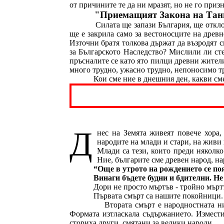
от причините те да ни мразят, но не го приз
"Приемащият Закона на Тангр
Силата ще запази България, ще отк
ще е закрила само за вестоносците на дре
Източни братя толкова държат да възродят 
за Българското Наследство? Мислили ли ст
пръсналите се като ято пилци древни жители
много трудно, ужасно трудно, непоносимо тр
Кои сме ние в днешния ден, какви см
Д
нес на Земята живеят повече хора,
народите на млади и стари, на живи
Млади са тези, които преди няколко
Ние, българите сме древен народ, на
“Още в утрото на рождението се по
Винаги бъдете будни и бдителни. Не 
Дори не просто мъртъв - тройно мърт
Първата смърт са нашите покойници. 
Втората смърт е народностната н
Формата изтласкала съдържанието. Измести
сториха други, смятани за велики народи.