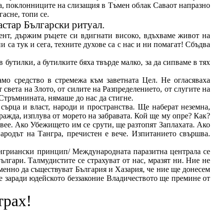
а, поклонниците на слизащия в Тъмен облак Саваот напразно
асне, топи се.
стар Български ритуал.
ент, държим ръцете си вдигнати високо, вдъхваме живот на
 са тук и сега, техните духове са с нас и ни помагат! Сбъдва
 бутилки, а бутилките бяха твърде малко, за да сипваме в тях
амо средство в стремежа към заветната Цел. Не огласяваха
 света на Злото, от силите на Разпределението, от слугите на
Стръмнината, нямаше до нас да стигне.
сърца и власт, народи и пространства. Ще наберат неземна,
ажда, изплува от морето на забравата. Кой ще му опре? Как?
вее. Ако Убежището им се срути, ще разтопят Заплахата. Ако
народът на Тангра, пречистен е вече. Изпитанието свършва.
Тенгриански принцип/ Международната паразитна централа се
лгари. Талмудистите се страхуват от нас, мразят ни. Ние не
еменно да съществуват България и Хазария, че ние ще донесем
че заради юдейското беззаконие Владичеството ще премине от
трах!