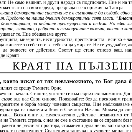
вят. Не само нашият, и други народи са подтиснати. Ние и на т
Божествата на своите деди, превръщат се в оръжия на Тангра.
ната демократична система не е в състояние да създаде едно з
ия. Кредото на нашия днешен демократичен свят гласи:
"Власт
у демокрацията, за нейните преимущества и недъзи. Но едва 
арите, златото, среброто и скъпоценните камъни, както и хи
нушават те. Ние обещаваме друго:
рупцията, мизерията, несигурността, престъпността - всичко е ча
а живеете за себе си и за себе си да умирате. Не се учудвайте, а
 да живеете от действия. Светът ще стане отново ваш, на
йде Краят!
КРАЯТ НА ПЪЛЗЕН
, които искат от тях невъзможното, то Бог дава б
чилият се срещу Тъмната Орис.
ече от начало. Станете, упътете се към свръхневъзможното. Дос
е съзре във вас Свои синове. Повярвайте: без да прекрачим гра
паразитите е борба между човешки същества. Ние наблюдаваме
урпатора на планетата Земя и Светлото Начало. Можем да спеч
рана. Всеки опит за самостоятелно действие, независимо от Н
та на Тъмната страна, с нея не сме в състояние да се справим без
 ракети не разсичат простора, стоманени дула не бълват смърто
ражеската решителност. Сраженията започват в умовете, минават