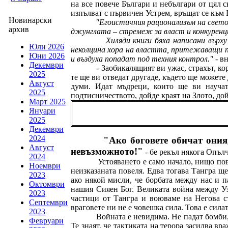
на все повече Българи и небългари от цял с
изпълват с първичен Устрем, връщат се към 
Новинарски
"Егоистичния рационализъм на светов
архив
джунглата – стремеж за власт и конкуренц
Хиляди книги бяха написани върх
Юли 2026
неколцина хора на властта, притежаващи п
Юни 2026
и въздуха попадат под техния контрол."
- в
Декември
- Заобикалящият ви ужас, страхът, ко
2025
те ще ви отведат другаде, където ще можете д
Август
думи. Идат мъдреци, които ще ви научат
2025
подтисничеството, дойде краят на Злото, до
Март 2025
Януари
2025
Декември
2024
"Ако боговете обичат ония
Август
невъзможното!"
- бе рекъл някога Опъл
2024
Устояването е само начало, нищо пов
Ноември
неизказаната повеля. Едва тогава Тангра щ
2023
ако някой мисли, че борбата между нас и 
Октомври
нашия Сияен Бог. Великата война между Уз
2023
частици от Тангра и воюваме на Негова ст
Септември
враговете ни не е човешка сила. Това е сила
2023
Войната е невидима. Не падат бомби,
Февруари
Те знаят, че тактиката на терора засилва в