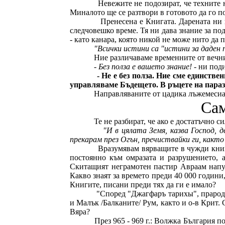
Невежите не подозират, че техните 
Миналото ще се разтвори в готовото да го п
Пренесена е Книгата. Дарената ни
следчовешко време. Тя ни дава знание за по
- като канара, която никой не може нито да 
"Всички истини са "истини за даден 
Ние различаваме временните от вечн
- Без полза е вашето знание!
- ни поди
- Не е без полза. Ние сме единст
управляваме Бъдещето. В ръцете на параз
Направляваните от цадика лъжемесиани
Сам
Те не разбират, че ако е достатъчно 
"И в цялата Земя, казва Господ,
прекарам през Огън, пречиствайки ги, както
Вразумявам вярващите в чужди книг
постоянно към омразата и разрушението, 
Скитащият неграмотен пастир Авраам напус
Какво знаят за времето преди 40 000 години
Книгите, писани преди тях да ги е имало?
"Според "Джагфаръ тарих
ы
", праро
и Малък /Балканите/ Рум, както и о-в Крит.
Вяра?
През 965 - 969 г.: Волжка България п