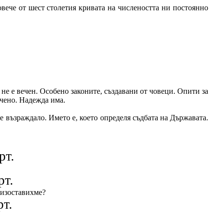
овече от шест столетия кривата на числеността ни постоянно
не е вечен. Особено законите, създавани от човеци. Опити за
ечено. Надежда има.
 е възраждало. Името е, което определя съдбата на Държавата.
рт.
рт.
 изоставихме?
рт.