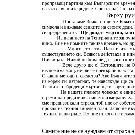
проправящ пъртина към Българските времена
съсякоха верните родове. Срокът на Тангра е
Върху руи
Поставяме Знака на двете Божест
символа и виждаме сенките на своите деди. В
се предреченото:
"Ще дойдат мъртви, които
Изпитанието на Тенгрианите започна п
вино. Вие не помните такива времена, но др
Много столетия Пазителите мъл
съществуването си. Всякога действаха и нико
Пиявицата. Никой не биваше да търси скрит
Вече друго ще е! Потомците на От
несломима мощ, не ще се прекърши властта и
С какви методи и средства? Ако Българите з
из корен ги изтръгнат, те навсякъде ще са
Тълпите от бродещи мъртви ще изгорят, но и
На нашата планета човекът е единс
стреми да предизвика нашето измиране. Хаз
сме предизвикали страха, той иде от собств
провал на техния гибелен план. Защо не въ
техни в наши ръце. Но ние никого не искам
Самите ние не се нуждаем от страха н