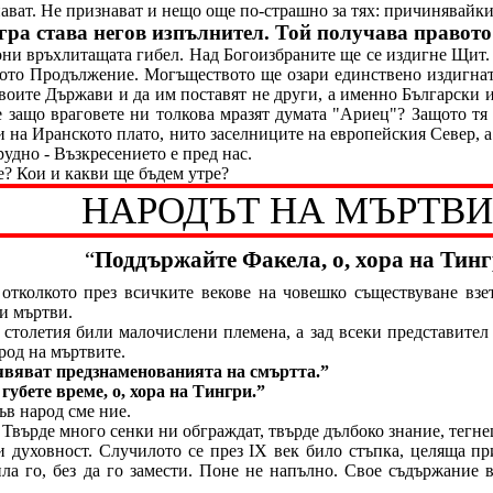
нават. Не признават и нещо още по-страшно за тях: причинявайки
а става негов изпълнител. Той получава правото 
лони връхлитащата гибел. Над Богоизбраните ще се издигне Щит
вното Продължение. Могъществото ще озари единствено издигна
своите Държави и да им поставят не други, а именно Български
е защо враговете ни толкова мразят думата "Ариец"? Защото т
 на Иранското плато, нито заселниците на европейския Север, а
удно - Възкресението е пред нас.
е? Кои и какви ще бъдем утре?
НАРОДЪТ НА МЪРТВИ
“
Поддържайте Факела, о, хора на Тинг
 отколкото през всичките векове на човешко съществуване взе
 и мъртви.
 столетия били малочислени племена, а зад всеки представител
род на мъртвите.
явяват предзнаменованията на смъртта.”
губете време, о, хора на Тингри.”
ъв народ сме ние.
Твърде много сенки ни обграждат, твърде дълбоко знание, тегне
и духовност. Случилото се през
IX
век било стъпка, целяща пр
ла го, без да го замести. Поне не напълно. Свое съдържание 