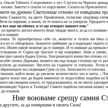
. Оцеля Тайната. Следповикът е чут. Слугите на Черната армад
 опазен. Заветът е спасен от поругаване. Силата на Проклятието г
ните на древно Светилище отново се извършва пра
вени Същности, на двете Проявления, полагаме свързващ елем
ече не вярваме, а знаем, че те никога не са умирали. Предците ни
 все още ни обичат, и те ще отворят нашите очи."
о времето, когато виното беше твърде много, за да го сипваме в
уги помнят.
чаха. Те пренебрегваха себе си, животът и телата им бяха с
га не се обвързваха. Знанието трябваше да е надеждно скрито от
ото. Иначе някой можеше да го намери. И то нямаше да превали 
гледания от Сърна ще тръгнат и ще покоряват. Земи и умове, 
м през цялата Бъдна Епоха. Тенгрианското воинство отново се р
агубят своята Държава, знамето им над чужди столици ще се раз
 успели да поникнат. Числото на годините се изпълни. Устоя 
збранниците на следващия Срок са тук. Записаното се изпълва.
твеният, който може да увеличи количеството зло в света. - /
арите искат ние да бъдем заменени от недостойни подобия на Бъ
ените им свещени книги, от предсказанията, че не могат едновр
зненавидят Тората и Талмуда? Самите юдейски писания казват, 
е да плашим.
Ние воюваме срещу самия С
а другите, за да повярваме в своята Сила!