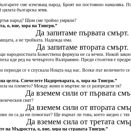
 българите сме изчезващ народ. Броят ни постоянно намалява. П
 цялата българска земя.
ъртъв народ? Щом сме тройно умряли?
а, о, вие, хора на Тингри.”
Да запитаме първата смърт.
мицата, а не тройката. Надежда има.
Да запитаме втората смърт.
ащи народностната Божествена формула не са вечни. Никой закон 
пеха иде ред на четвъртото Възправяне. Преди столетия е предр
ги периоди се е спускала Нощта над нас. Всеки път величието се
на целта. Спечелете Надпреварата, о, хора на Тингри.”
ила на племето? Между живи и мъртви ли се разпределя тя?
Да вземем сили от първата смъ
физическия свят?
Да вземем сили от втората смъ
ви ли са да ни помогнат? Ще върнат ли това, което заедно с тях
Да вземем сила от третата смъ
те на Мъдростта, о, вие, хора на страната Тингри.”