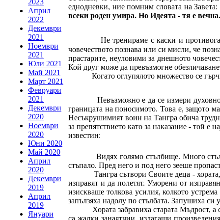
2023
еднодневки, ние помним словата на Завета:
Април
всеки роден умира. Но Идеята - тя е вечна
2022
Декември
2021
Не тренираме с каски и противог
Ноември
човечеството познава или си мисли, че позн
2021
прастарите, неуловими за днешното човечест
Юли 2021
Кой друг може да превъзмогне обезличаване
Май 2021
Когато оглупялото множество се гърчи
Март 2021
Февруари
2021
Невъзможно е да се измери духовно
Декември
границата на поносимото. Това е, защото ма
2020
Несъкрушимият воин на Тангра обича труднос
Ноември
за препятствието като за наказание - той е 
2020
известин:
Юни 2020
Май 2020
Видях голямо стълбище. Много стъл
Април
стъпало. Пред него и под него зееше пропаст
2020
Тангра сътвори Своите деца - хората,
Декември
изправят и да полетят. Уморени от изправян
2019
изискваше толкова усилия, колкото устрема 
Април
запълзяха надолу по стълбата. Запушиха си 
2019
Хората забравиха старата Мъдрост, а
Януари
са жалки занаятчии, излагащи произведения