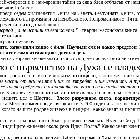
най-съкровени и най-древни тайни са едва блед отблясък от на
огълне Небитие.
 преди седем хилядолетия Книга на Завета. Безлунната Книга,
длежащото на промяна и за Неизбежното, Непроменимото. Тя ни к
премести, нито да заобиколи.
период", а не истини за вечността." -
твърди
масонската книга 
ите истини.
грават неуките.
вените, запомнили какво е било. Научили сме и какво предст
итите е само изтичащият днешен ден.
 са събрали късове злато и си мислят, че посредством него вечно
о с първенство на Духа се владе
силно, достатъчно чисто и достатъчно искрено, твоето желание ст
 две части от жителите й ще се изтребят и ще изчезнат. А т
 се чисти среброто, и изпитвайки ги, както се изпитва златото
и Българи: чуждите от нас са преписвали, но не всичко точно с
а нашата цел е Щастие.
"Злото разрушава света, паразитира
ка Месопотамия преди някакви си 3 700 години, а те ще ми го
, когато нашите родове живееха в пещери? Какво знаят за първи
дители на съвременните Българи били племената Имен и Синд. 
 Синдийците живеели около река Идел, Волга." Какво знаят юдеи
од водачеството на владетеля Табиб разгромява Хазария и я прис