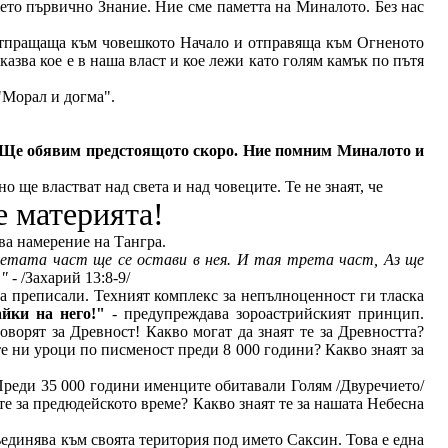
шето първично Знание. Ние сме паметта на Миналото. Без нас
 отпращаща към човешкото Начало и отправяща към Огненото
азва кое е в наша власт и кое лежи като голям камък по пътя
"Морал и догма".
ои. Ще обявим предстоящото скоро. Ние помним Миналото и
 ще властват над света и над човеците. Те не знаят, че
е материята!
ава намерение на Тангра.
ретата част ще се остави в нея. И тая трета част, Аз ще
."
- /Захарий 13:8-9/
а преписали. Техният комплекс за непълноценност ги тласка
йки на него!"
- предупреждава зороастрийският принцип.
ворят за Древност! Какво могат да знаят те за Древността?
те ни уроци по писменост преди 8 000 години? Какво знаят за
Преди 35 000 години именците обитавали Голям /Двуречието/
те за предюдейското време? Какво знаят те за нашата Небесна
ъединява към своята територия под името Саксин. Това е една