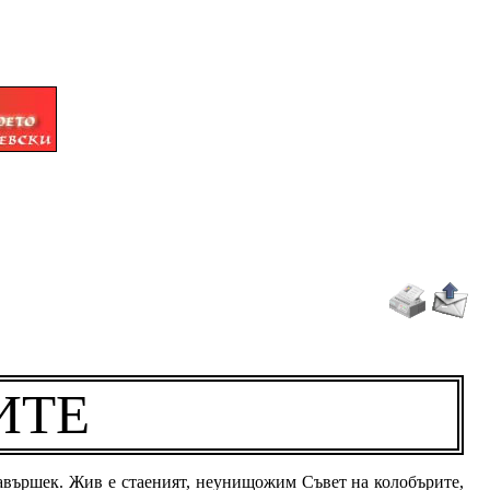
ИТЕ
авършек. Жив е стаеният, неунищожим Съвет на колобърите,