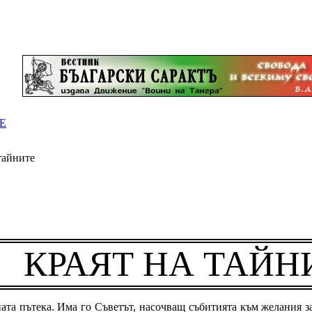
Е
 тайните
КРАЯТ НА ТАЙН
та пътека. Има го Съветът, насочващ събитията към желания з