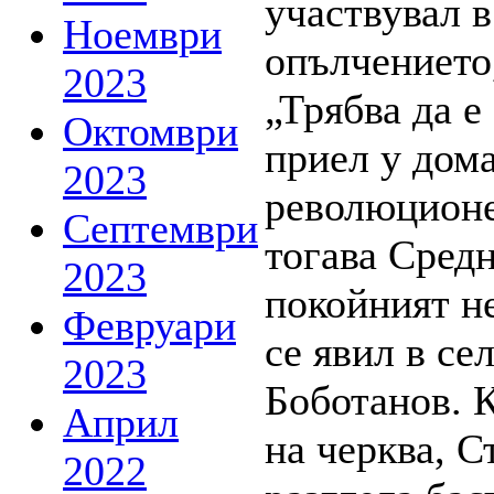
участвувал 
Ноември
опълчението,
2023
„Трябва да е
Октомври
приел у дом
2023
революционе
Септември
тогава Сред
2023
покойният н
Февруари
се явил в се
2023
Боботанов. К
Април
на черква, 
2022