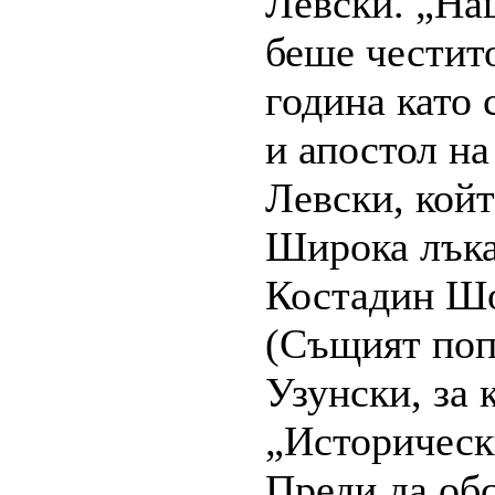
Левски. „Наш
беше честито
година като 
и апостол н
Левски, кой
Широка лъка
Костадин Шо
(Същият поп 
Узунски, за 
„Историческ
Преди да об