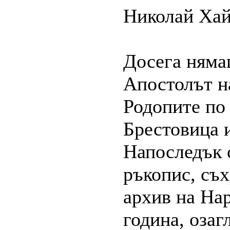
Николай Хай
Досега няма
Апостолът н
Родопите по
Брестовица 
Напоследък о
ръкопис, съх
архив на На
година, оз