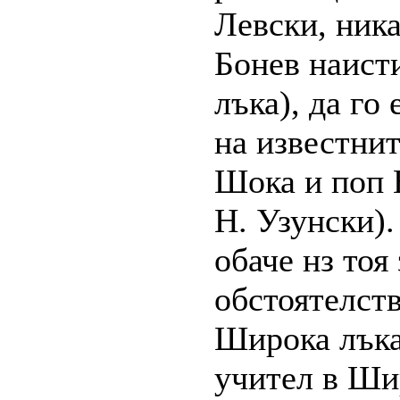
Левски, ника
Бонев наист
лъка), да го
на известни
Шока и поп 
Н. Узунски).
обаче нз тоя
обстоятелств
Широка лъка 
учител в Шир