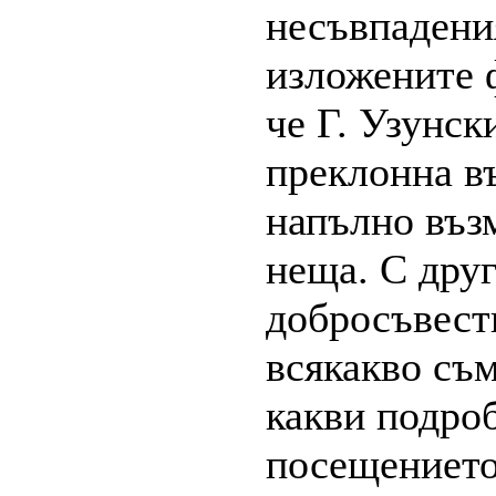
несъвпадения
изложените ф
че Г. Узунск
преклонна въ
напълно въз
неща. С дру
добросъвестн
всякакво съм
какви подро
посещението