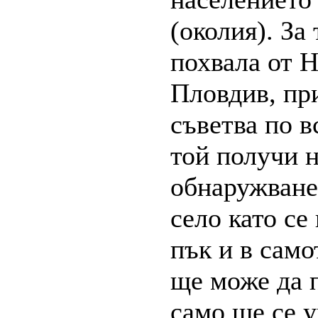
(околия). За
похвала от Н
Пловдив, при
съветва по в
той получи н
обнаружване
село като с
пък и в само
ще може да п
само ще се 