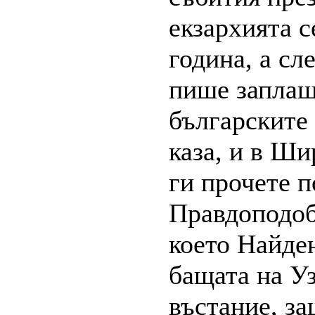
екзархията с
година, а сл
пише заплаш
българските 
каза, и в Ши
ги прочете п
Правдоподоб
което Найден
бащата на Уз
въстание, з