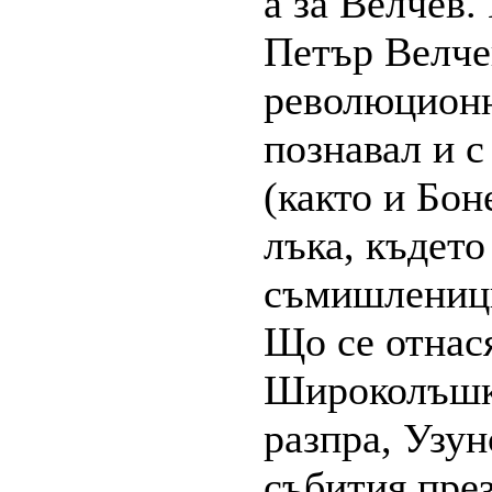
а за Велчев.
Петър Велче
революционн
познавал и с
(както и Бон
лъка, където
съмишленици
Що се отнася
Широколъшки
разпра, Узун
събития през