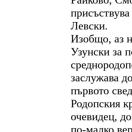
присъствува 
Левски.
Изобщо, аз н
Узунски за 
среднородоп
заслужава д
първото све
Родопския кр
очевидец, д
по-малко вер