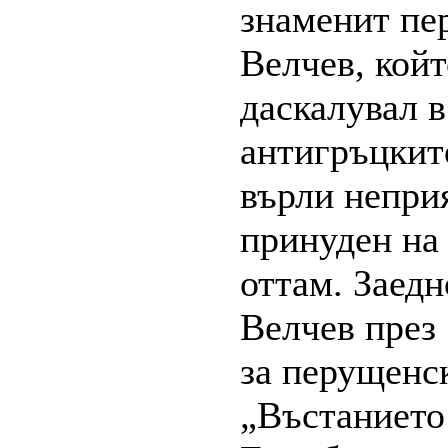
знаменит пе
Велчев, койт
даскалувал в
антигръцкит
върли непри
принуден на 
оттам. Заедн
Велчев през
за перущенс
„Въстанието