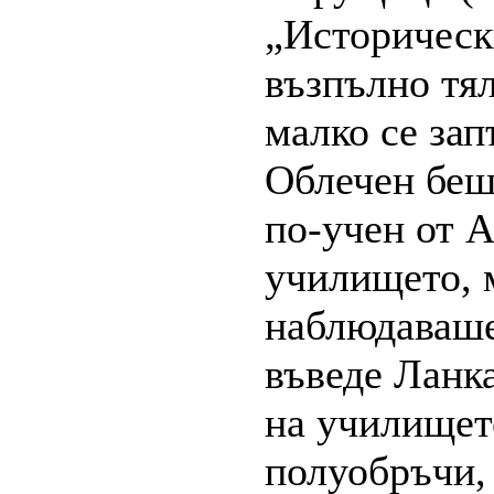
„Историческ
възпълно тял
малко се зап
Облечен беш
по-учен от А
училището, м
наблюдаваше
въведе Ланка
на училището
полуобръчи, 