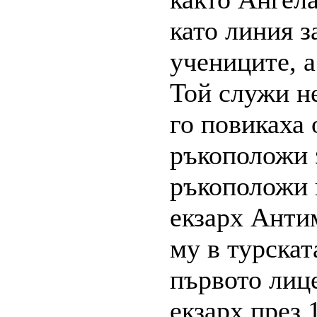
като линия з
учениците, а
Той служи не
го повикаха 
ръкоположи 
ръкоположи 
екзарх Анти
му в турскат
първото лице
екзарх през 