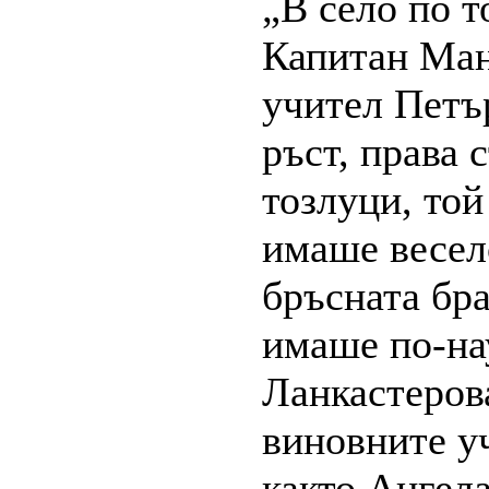
„В село по т
Капитан Ман
учител Петъ
ръст, права 
тозлуци, той
имаше весел
бръсната бра
имаше по-на
Ланкастеров
виновните уч
както Ангела