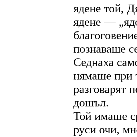
ядене той, Д
ядене — „ядо
благоговение
познаваше се
Седнаха само
нямаше при т
разговарят п
дошъл.
Той имаше ср
руси очи, мн