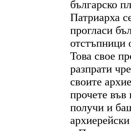
българско п
Патриарха се
прогласи бъл
отстъпници 
Това свое п
разпрати чр
своите архи
прочете във 
получи и бащ
архиерейски