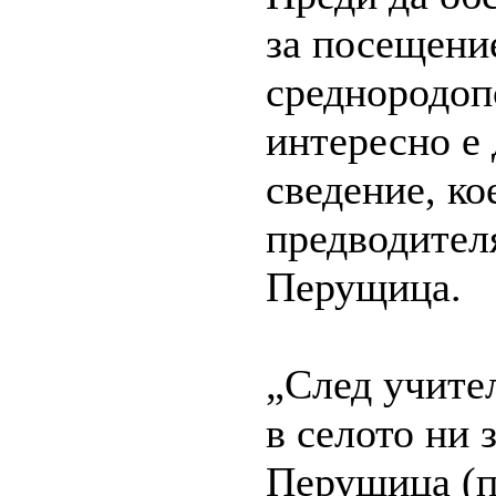
за посещени
среднородоп
интересно е 
сведение, ко
предводителя
Перущица.
„След учите
в селото ни 
Перущица (п