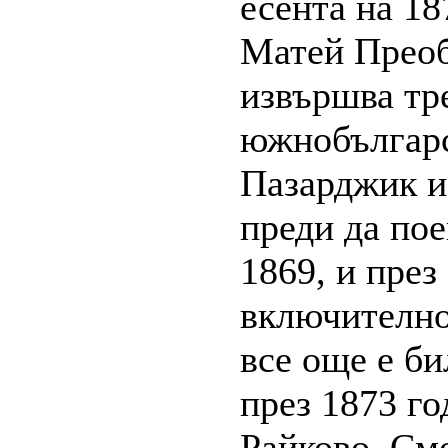
есента на 18
Матей Прео
извършва тре
южнобългарс
Пазарджик и 
преди да пое
1869, и през
включително 
все още е би
през 1873 го
Райково, Смо