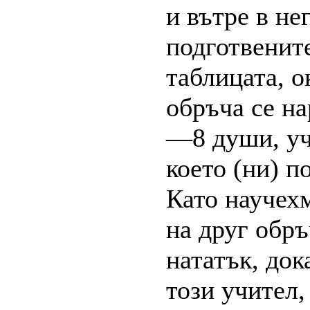
и вътре в не
подготвените
таблицата, о
обръча се н
—8 души, уч
което (ни) 
Като научехм
на друг обръ
нататък, док
този учител