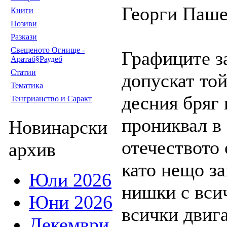
Георги Паш
Книги
Позиви
Разкази
Свещеното Огнище -
Графиците з
Аратаб§Раудеб
Статии
допускат той
Тематика
десния бряг
Тенгрианство и Саракт
прониквал в 
Новинарски
отечеството
архив
като нещо з
Юли 2026
нишки с всич
Юни 2026
всички двиг
Декември