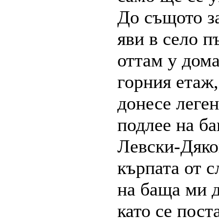
До същото за
яви в село 
оттам у дома
горния етаж,
донесе леген
подлее на б
Левски-Дякон
кърпата от с
на баща ми д
като се пост