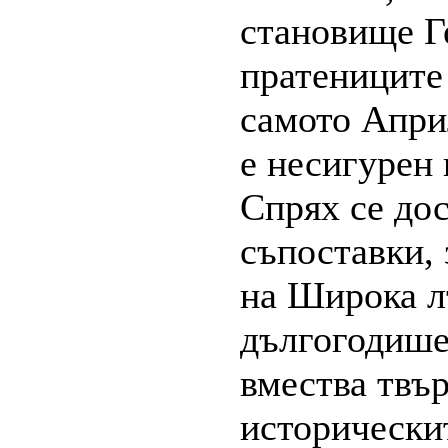
становище Ге
пратениците
самото Април
е несигурен 
Спрях се до
съпоставки, 
на Широка лъ
дългогодишен
вмества твър
историческит