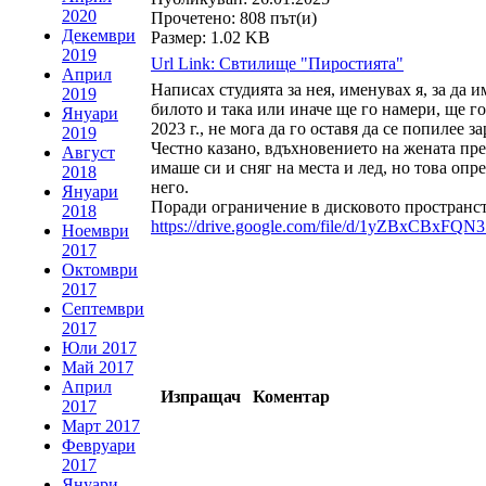
2020
Прочетено: 808 път(и)
Декември
Размер: 1.02 KB
2019
Url Link: Свтилище "Пиростията"
Април
Написах студията за нея, именувах я, за да 
2019
билото и така или иначе ще го намери, ще г
Януари
2023 г., не мога да го оставя да се попилее
2019
Честно казано, вдъхновението на жената пре
Август
имаше си и сняг на места и лед, но това опр
2018
него.
Януари
Поради ограничение в дисковото пространств
2018
https://drive.google.com/file/d/1yZBxCB
Ноември
2017
Октомври
2017
Септември
2017
Юли 2017
Май 2017
Април
Изпращач
Коментар
2017
Март 2017
Февруари
2017
Януари