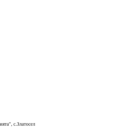
ията", с.Златосел