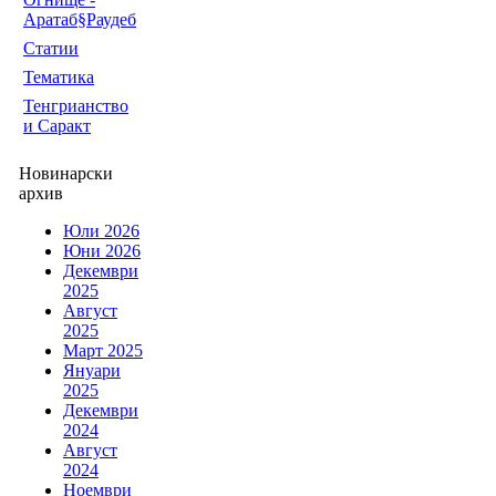
Аратаб§Раудеб
Статии
Тематика
Тенгрианство
и Саракт
Новинарски
архив
Юли 2026
Юни 2026
Декември
2025
Август
2025
Март 2025
Януари
2025
Декември
2024
Август
2024
Ноември