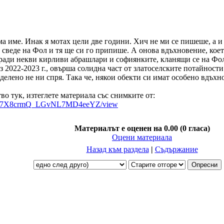
има име. Инак я мотах цели две години. Хич не ми се пишеше, а и
о сведе на Фол и тя ще си го припише. А онова вдъхновение, кое
 заради некви кирливи абрашлари и софиянките, кланящи се на Фо
з 2022-2023 г., овърша солидна част от златоселските потайности
еделено не ни спря. Така че, някои обекти си имат особено вдъхно
о тук, изтеглете материала със снимките от:
xFQN37X8crmQ_LGvNL7MD4eeYZ/view
Материалът е оценен на 0.00
(0 гласа)
Оцени материала
Назад към раздела
|
Съдържание