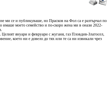
 не ми се и публикуваше, но Прасков на Фол са е разтърчал по
то имаше моето семейство и по-скоро жена ми в онази 2022-
л.
. Целият януари и февруари с жуганя, газ Пловдив-Златосел,
вение, което ни е довело до тях или те са ни извикали чрез