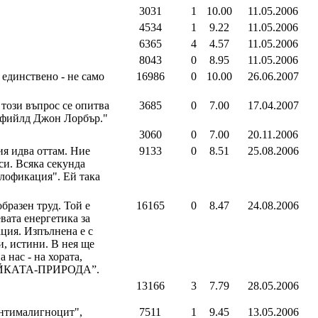
3031
1
10.00
11.05.2006
4534
1
9.22
11.05.2006
6365
4
4.57
11.05.2006
8043
0
8.95
11.05.2006
единствено - не само
16986
0
10.00
26.06.2007
този въпрос се опитва
3685
0
7.00
17.04.2007
ефийлд Джон Лорбър."
3060
0
7.00
20.11.2006
ия идва оттам. Ние
9133
0
8.51
25.08.2006
си. Всяка секунда
плофикация". Ей така
бразен труд. Той е
16165
0
8.47
24.08.2006
вата енергетика за
ация. Изпълнена е с
и, истини. В нея ще
 нас - на хората,
“МАЙКАТА-ПРИРОДА”.
13166
3
7.79
28.05.2006
Антималигноцит",
7511
1
9.45
13.05.2006