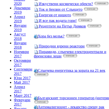
2020
Изкуствени космически обекти?
Декември
Ток и бензин от Слънцето
2019
Енергия от нищото
Април
И все пак водата гори!
2019
Януари
Рецептите на Петър Димков
2019
Август
Хора без мозък?
2018
Януари
Природни ядрени реактори
2018
Ноември
Пирамиди, слънчеви електроцентрали и
2017
френелови лещи
Октомври
2017
Септември
Слънчева енергетика за хората на 21 век
2017
Юли 2017
Май 2017
Април
2017
Март 2017
Българският торсионен генератор (интерв
Февруари
2017
Антималигноцит - лекарство срещу рак
Януари