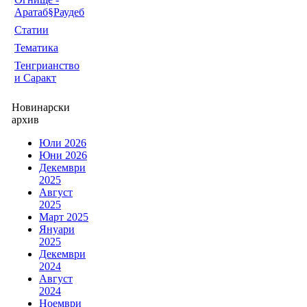
Аратаб§Раудеб
Статии
Тематика
Тенгрианство
и Саракт
Новинарски
архив
Юли 2026
Юни 2026
Декември
2025
Август
2025
Март 2025
Януари
2025
Декември
2024
Август
2024
Ноември