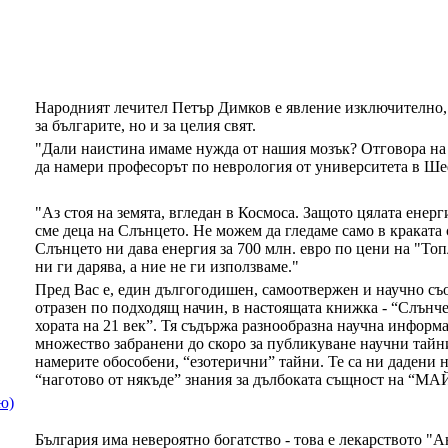
Народният лечител Петър Димков е явление изключително, 
за българите, но и за целия свят.
"Дали наистина имаме нужда от нашия мозък? Отговора на 
да намери професорът по неврология от университета в Ш
"Аз стоя на земята, вгледан в Космоса. Защото цялата енерг
сме деца на Слънцето. Не можем да гледаме само в краката 
Слънцето ни дава енергия за 700 млн. евро по цени на "То
ни ги дарява, а ние не ги използваме."
Пред Вас е, един дългогодишен, самоотвержен и научно съо
отразен по подходящ начин, в настоящата книжка - “Слънче
хората на 21 век”. Тя съдържа разнообразна научна информ
множество забранени до скоро за публикуване научни тайн
намерите обособени, “езотерични” тайни. Те са ни дадени на
“наготово от някъде” знания за дълбоката същност на 
ю)
България има невероятно богатство - това е лекарството "