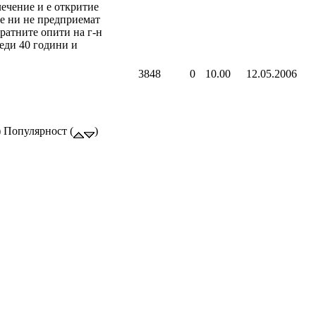
лечение и е откритие
е ни не предприемат
ратните опити на г-н
еди 40 години и
3848
0
10.00
12.05.2006
) Популярност (
)