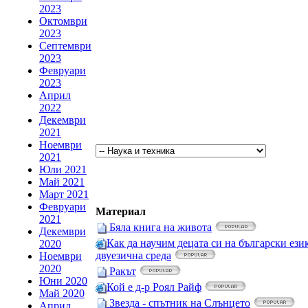
2023
Октомври
2023
Септември
2023
Февруари
2023
Април
2022
Декември
2021
Ноември
2021
Юли 2021
Май 2021
Март 2021
Февруари
Материал
2021
Бяла книга на живота
Декември
Как да научим децата си на български ези
2020
двуезична среда
Ноември
2020
Ракът
Юни 2020
Кой е д-р Роял Райф
Май 2020
Звезда - спътник на Слънцето
Април