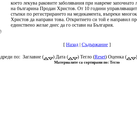
което лекува раковите заболявания при навреме започнато 
на българина Продан Христов. От 10 години управляващит
стъпки по регистрирането на медикамента, въпреки многок
Христов да направи това. Откритието си той е направил пр
единствено желае днес да го остави на България.
[
Назад
|
Съдържание
]
дреди по: Заглавие (
) Дата (
) Тегло (
Reset
) Оценка (
Материалите са сортирани по: Тегло