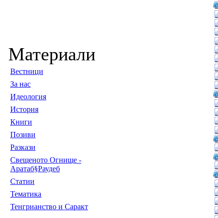
Материали
Вестници
За нас
Идеология
История
Книги
Позиви
Разкази
Свещеното Огнище -
Аратаб§Раудеб
Статии
Тематика
Тенгрианство и Саракт