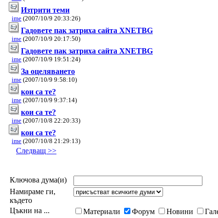
Изтрити теми
ime
(2007/10/9 20:33:26)
Гадовете пак затриха сайта XNETBG
ime
(2007/10/9 20:17:50)
Гадовете пак затриха сайта XNETBG
ime
(2007/10/9 19:51:24)
За оцеляването
ime
(2007/10/9 9:58:10)
кои са те?
ime
(2007/10/9 9:37:14)
кои са те?
ime
(2007/10/8 22:20:33)
кои са те?
ime
(2007/10/8 21:29:13)
Следващ >>
Ключова дума(и)
Намираме ги,
където
Цъкни на ...
Материали
Форум
Новини
Гал