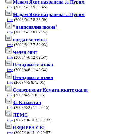
Мадам Яхве нахранена за Пурим
ime
(2008/5/17 9:33:45)
Мадам Яхве нахранена за Пурим
ime
(2008/5/17 8:33:59)
"национална икона"
ime
(2008/5/17 8:09:24)
предателството
ime
(2008/5/17 7:50:03)
Челен опит
ime
(2008/4/6 12:02:57)
Невидимата атака
ime
(2008/4/6 11:40:34)
Невидимата атака
ime
(2008/4/5 8:42:01)
Оскверняват Коматинските скали
ime
(2008/4/5 7:10:15)
За Казахстан
ime
(2008/3/25 11:04:15)
ЛЕМС
ime
(2007/10/18 23:57:22)
ИЗДИРВА СЕ!
ime
(2007/10/15 19:22:57)