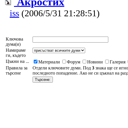
Акростих
iss
(2006/5/31 21:28:51)
Ключова
дума(и)
Намираме
ги, където
Цъкни на ...
Материали
Форум
Новини
Галерия
Правила за
Отдели ключовите думи. Под
3
знака ще се игно
търсене
последното попадение. Ако не си цъкнал на разд