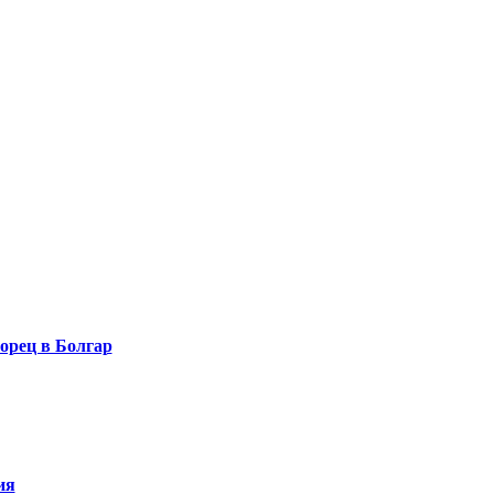
орец в Болгар
ия