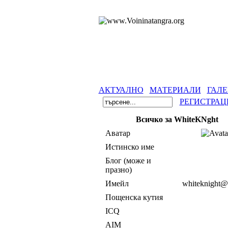
АКТУАЛНО
МАТЕРИАЛИ
ГАЛЕ
РЕГИСТРАЦ
Всичко за WhiteKNght
Аватар
Истинско име
Блог (може и
празно)
Имейл
whiteknight@
Пощенска кутия
ICQ
AIM