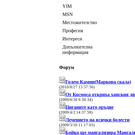
YIM
MSN
Местожителство
Професия
Интереси
Допълнителна
информация
Форум
Голем Камин(Маркова скала)
(2010/8/27 13:57:56)
От Космоса откриха ханския дв
(2009/6/30 9:30:34)
Циганите като оръдие
(2009/4/2 14:37:59)
Лечението на всички болести
(2009/3/10 11:17:03)
Бойко ще мангализира Мангал