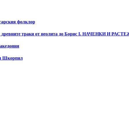
гарския фолклор
ия на древните траки от неолита до Борис I. НАЧЕНКИ 
Македония
тя Шкорпил