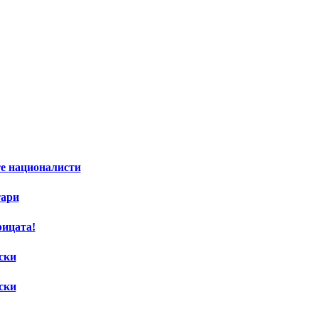
е националисти
тари
рицата!
ски
ски