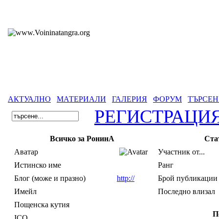
АКТУАЛНО
МАТЕРИАЛИ
ГАЛЕРИЯ
ФОРУМ
ТЪРСЕН
РЕГИСТРАЦИ
Всичко за РонинА
Ста
Аватар
Участник от...
Истинско име
Ранг
Блог (може и празно)
http://
Брой публикации
Имейл
Последно влизал
Пощенска кутия
П
ICQ