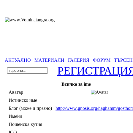
АКТУАЛНО
МАТЕРИАЛИ
ГАЛЕРИЯ
ФОРУМ
ТЪРСЕН
РЕГИСТРАЦИ
Всичко за ime
Аватар
Истинско име
Блог (може и празно)
http://www.gnosis.org/naghamm/gosthom
Имейл
Пощенска кутия
ICQ