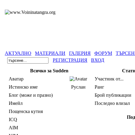
АКТУАЛНО
МАТЕРИАЛИ
ГАЛЕРИЯ
ФОРУМ
ТЪРСЕН
РЕГИСТРАЦИЯ
ВХОД
Всичко за Sudden
Стати
Аватар
Участник от...
Истинско име
Руслан
Ранг
Блог (може и празно)
Брой публикации
Имейл
Последно влизал
Пощенска кутия
Под
ICQ
AIM