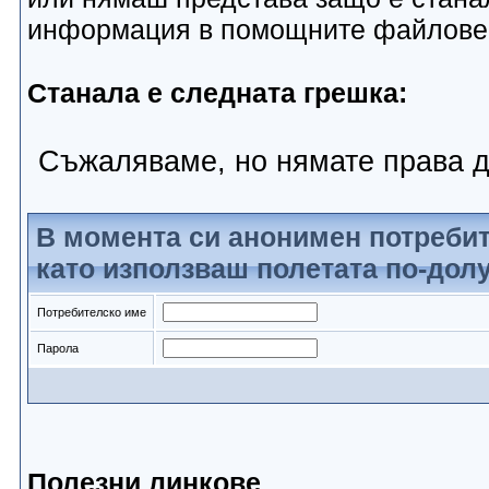
информация в помощните файлове
Станала е следната грешка:
Съжаляваме, но нямате права д
В момента си анонимен потребит
като използваш полетата по-долу
Потребителско име
Парола
Полезни линкове