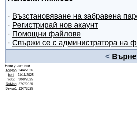
·
Възстановяване на забравена пар
·
Регистрирай нов акаунт
·
Помощни файлове
·
Свържи се с администратора на 
<
Върнет
Нови участници
Теодор
24/4/2026
bohi
11/11/2025
rodop
30/8/2025
RuMan
27/7/2025
Венци1
12/7/2025