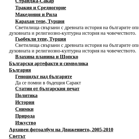
Странджа-Сакар
Тракия и Средногорие
Македония и Рила
Карахан тепе, Турция
Светилища свързани с древната история на българите опи
духовната и религиозно-културна история на човечеството.
Гьобекли тепе, Турция
Светилища свързани с древната история на българите опи
духовната и религиозно-културна история на човечеството.
Влахина планина и Шопско
Български артефакти и символика
България
Геноцидът над българите
Да се помни в бъдещия Саракт
Статии от българския печат
Политика
История
Снимки
Природа
Изкуство
Архивен фотоалбум на Движението, 2005-2010
Светът