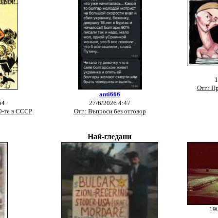
1
Отг.: П
anti666
54
27/6/2026 4:47
50-те в СССР
Отг.: Въпроси без отговор
Най-гледани
190