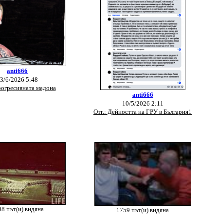
anti666
3/6/2026 5:48
рогресивната мадона
anti666
10/5/2026 2:11
Отг.: Дейността на ГРУ в България1
8 път(и) видяна
1759 път(и) видяна