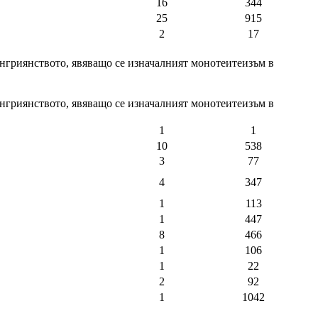
16
344
25
915
2
17
енгриянството, явяващо се изначалният монотеитеизъм в
енгриянството, явяващо се изначалният монотеитеизъм в
1
1
10
538
3
77
4
347
1
113
1
447
8
466
1
106
1
22
2
92
1
1042