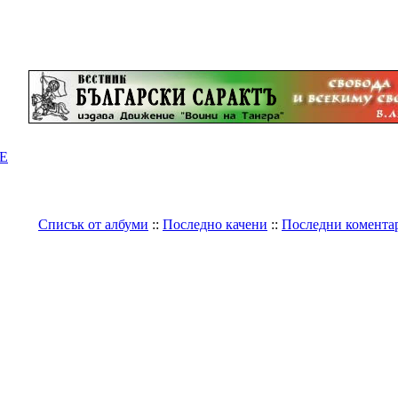
Е
Списък от албуми
::
Последно качени
::
Последни комента
Галерия