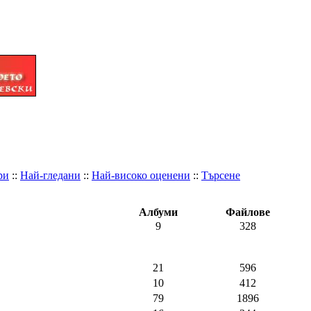
ри
::
Най-гледани
::
Най-високо оценени
::
Търсене
Албуми
Файлове
9
328
21
596
10
412
79
1896