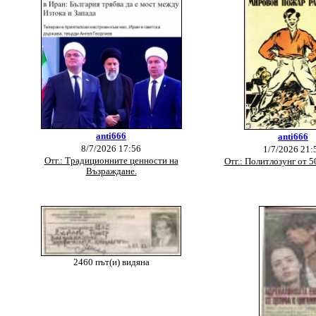
anti666
anti666
8/7/2026 17:56
1/7/2026 21:
Отг.: Традиционните ценности на
Отг.: Политлозунг от 
Възраждане.
2460 път(и) видяна