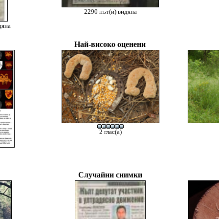
2290 път(и) видяна
дяна
Най-високо оценени
2 глас(а)
Случайни снимки