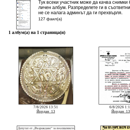
Тук всеки участник може да качва снимки 
личен албум. Разпределете ги в съответни
не се налага админът да ги прехвърля.
127 фаил(а)
1 албум(а) на 1 страница(и)
7/8/2026 13:51
6/8/2026 1:
Йордан_13
Йордан_13