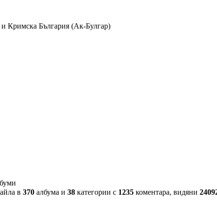
 и Кримска България (Ак-Булгар)
лбуми
айла в
370
албума и
38
категории с
1235
коментара, видяни
2409