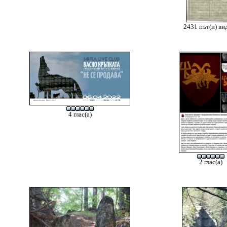
2431 път(и) ви
4 глас(а)
2 глас(а)