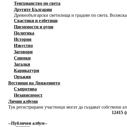
Тенгрианство по света
Другите Българии
Древнобългарски светилища и градове по света. Волжска
Свастики и елбетици
Писмености и руни
Политика
История
Изкуство
Заговори
Снимки
Загадки
Карикатури
Оръжия
Вестници на Движението
Съпротива
Независимост
Лични албуми
Тук регистрирани участници могат да създават собствени а
12415
ф
--Публичен албум--