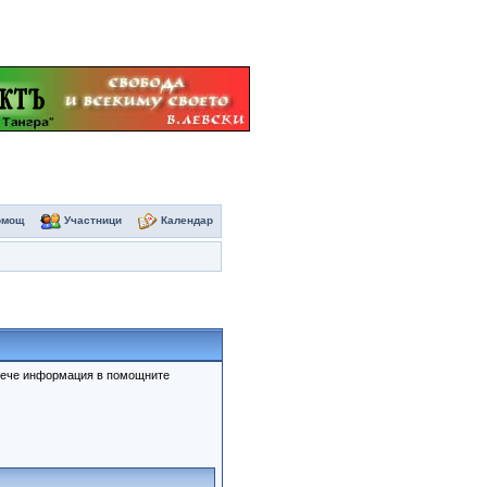
омощ
Участници
Календар
овече информация в помощните