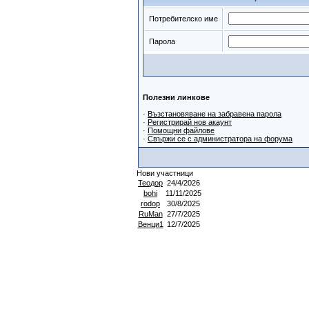
Потребителско име
Парола
Полезни линкове
·
Възстановяване на забравена парола
·
Регистрирай нов акаунт
·
Помощни файлове
·
Свържи се с администратора на форума
Нови участници
Теодор
24/4/2026
bohi
11/11/2025
rodop
30/8/2025
RuMan
27/7/2025
Венци1
12/7/2025