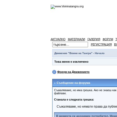
АКТУАЛНО
МАТЕРИАЛИ
ГАЛЕРИЯ
ФОРУМ
РЕГИСТРАЦИЯ
В
Движение "Воини на Тангра" - Начало
Това меню е изключено
Форум на Движението
Съобщение на форума
Съжаляваме, но има грешка. Ако не знаеш ка
файлове.
Станала е следната грешка:
Съжаляваме, но нямате права да публи
В момента си анонимен потребител. Може