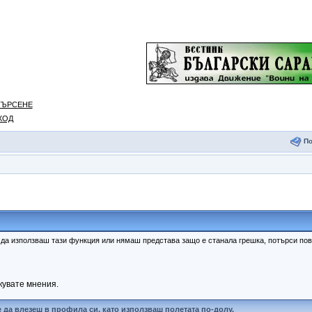
ТЪРСЕНЕ
ХОД
П
к да използваш тази функция или нямаш представа защо е станала грешка, потърси п
кувате мнения.
 да влезеш в профила си, като използваш полетата по-долу.