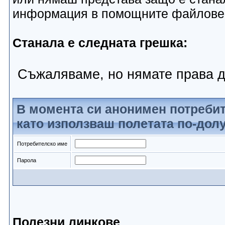
информация в помощните файлове
Станала е следната грешка:
Съжаляваме, но нямате права д
В момента си анонимен потребит
като използваш полетата по-долу
Потребителско име
Парола
Полезни линкове