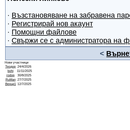
·
Възстановяване на забравена пар
·
Регистрирай нов акаунт
·
Помощни файлове
·
Свържи се с администратора на 
<
Върнет
Нови участници
Теодор
24/4/2026
bohi
11/11/2025
rodop
30/8/2025
RuMan
27/7/2025
Венци1
12/7/2025