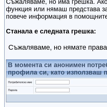
Съжаляваме, но има грешка. Ако
функция или нямаш представа за
повече информация в помощнит
Станала е следната грешка:
Съжаляваме, но нямате права
В момента си анонимен потре
профила си, като използваш п
Потребителско име
Парола