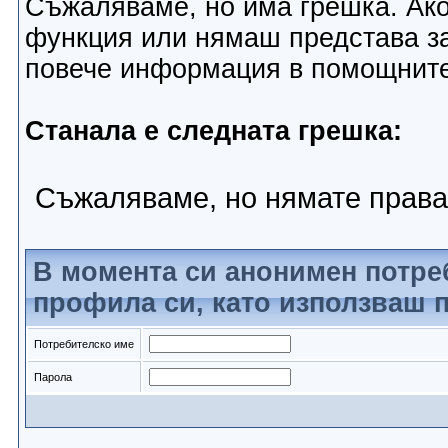
Съжаляваме, но има грешка. Ако
функция или нямаш представа за
повече информация в помощнит
Станала е следната грешка:
Съжаляваме, но нямате права
В момента си анонимен потре
профила си, като използваш п
Потребителско име
Парола