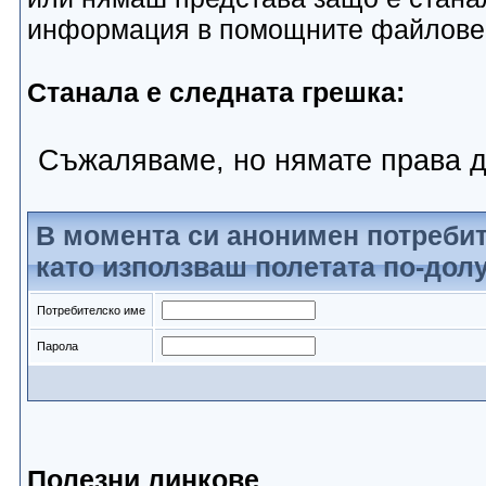
информация в помощните файлове
Станала е следната грешка:
Съжаляваме, но нямате права д
В момента си анонимен потребит
като използваш полетата по-долу
Потребителско име
Парола
Полезни линкове