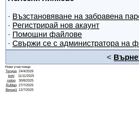
·
Възстановяване на забравена пар
·
Регистрирай нов акаунт
·
Помощни файлове
·
Свържи се с администратора на 
<
Върнет
Нови участници
Теодор
24/4/2026
bohi
11/11/2025
rodop
30/8/2025
RuMan
27/7/2025
Венци1
12/7/2025