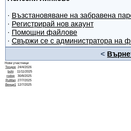
·
Възстановяване на забравена пар
·
Регистрирай нов акаунт
·
Помощни файлове
·
Свържи се с администратора на 
<
Върнет
Нови участници
Теодор
24/4/2026
bohi
11/11/2025
rodop
30/8/2025
RuMan
27/7/2025
Венци1
12/7/2025