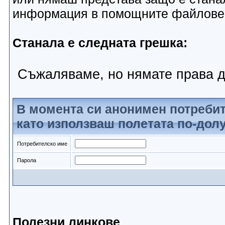
информация в помощните файлове
Станала е следната грешка:
Съжаляваме, но нямате права д
В момента си анонимен потребит
като използваш полетата по-долу
Потребителско име
Парола
Полезни линкове