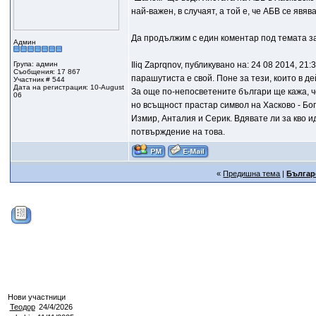
най-важен, в случаят, а той е, че АБВ се яв
Да продължим с един коментар под темата з
Админ
Група: админ
Iliq Zaprqnov, публикувано на: 24 08 2014, 2
Съобщения: 17 867
парашутиста е свой. Поне за тези, които в д
Участник # 544
Дата на регистрация: 10-August
За още по-непосветените българи ще кажа, че
06
но всъщност прастар символ на Хасково - Бо
Измир, Анталия и Серик. Вдявате ли за кво и
потвърждение на това.
«
Предишна тема
|
Българ
Нови участници
Теодор
24/4/2026