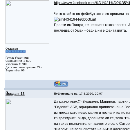
https://www.facebook.com/%D1%81%D0%B5%D
Чета в сайта на фейсбук какво са правили на
Прости им Тангра, те не знаят какво правят. 
последва от Умай - бедна им е фантазията.
Отдаден
Група: Участници
Съобщения: 2 639
Участник # 700
Дата на регистрация: 22-
September 06
Йордан_13
Публикувано на:
17.8.2020, 20:07
Да разчоплим;))) Владимир Маринов, партия
"Родопи". АБВ, официално приписвана на Гео
изглежда като нещо малко и незначително на
Възраждане". М-да, досещате ли се, това "Въ
на такъв незначителен, каквото е село Ситов
"Шалом" ще води листата на АБВ в Хасковско"