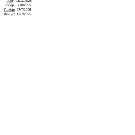
bohi
11/11/2025
rodop
30/8/2025
RuMan
27/7/2025
Венци1
12/7/2025