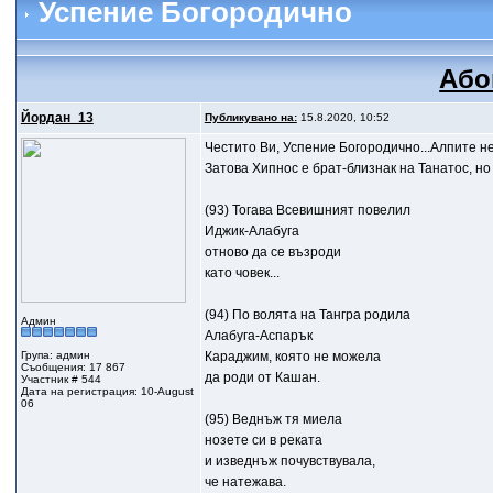
Успение Богородично
Або
Йордан_13
Публикувано на:
15.8.2020, 10:52
Честито Ви, Успение Богородично...Алпите н
Затова Хипнос е брат-близнак на Танатос, н
(93) Тогава Всевишният повелил
Иджик-Алабуга
отново да се възроди
като човек...
(94) По волята на Тангра родила
Админ
Алабуга-Аспарък
Група: админ
Караджим, която не можела
Съобщения: 17 867
да роди от Кашан.
Участник # 544
Дата на регистрация: 10-August
06
(95) Веднъж тя миела
нозете си в реката
и изведнъж почувствувала,
че натежава.