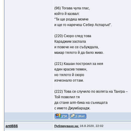
(96) Тогава чула глас,
който й казвал:
“Ти ще родиш момче
и ще го наречеш Себер Аспарък!”.
(220) Скоро след това
Караджим заспала
и повече не се събуждала,
макар тялото й да било живо.
(221) Кашан построил за нея
един красив тюмен,
но тялото й скоро
изчезнало оттам.
(222) Това се случило по волята на Тангра –
Той повелил тя
да стане алп-бика на сънищата
с името Джумбарадж.
anti666
Публикувано на:
16.8.2020, 22:02