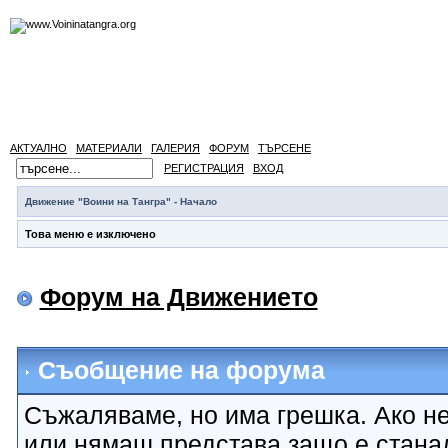
АКТУАЛНО
МАТЕРИАЛИ
ГАЛЕРИЯ
ФОРУМ
ТЪРСЕНЕ
РЕГИСТРАЦИЯ
ВХОД
Движение "Воини на Тангра" - Начало
Това меню е изключено
Форум на Движението
Съобщение на форума
Съжаляваме, но има грешка. Ако не
или нямаш представа защо е стана