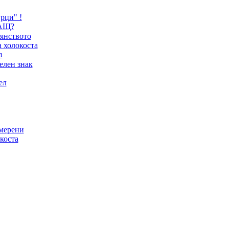
рци" !
САЩ?
янството
 холокоста
а
елен знак
ел
мерени
коста