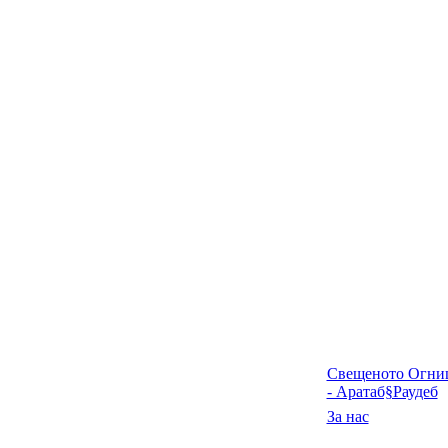
Свещеното Огни
- Аратаб§Раудеб
За нас