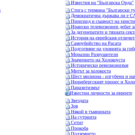
Известия на "Българска Орда"
д
Стига с термина "Български ту
Демократична държава ли е 
Произход и същност на христи
Ирански телевизионен дебат за
За дегенератите и тяхната сект
История на еврейския отличит
Самоубийство на Расата
Подготвяне на уловията за гиб
Морални Разрушители
Значението на Холокоуста
Исторически ревизионизъм
Митът за холокоста
Шест милиона - изгубени и на
Нюрнбергският процес и Холо
Паразитизмът
Известни личности за евреите
Звездата
Зов
Някой в тъмнината
На сутринта
Сетит
Прокоба
Подземието