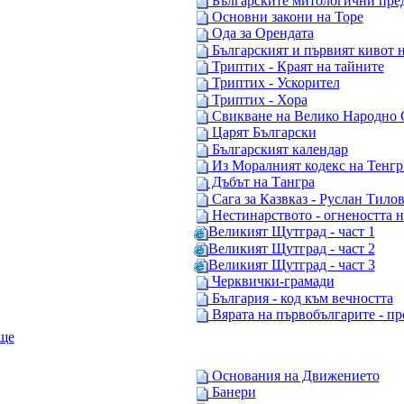
Българските митологични пред
Основни закони на Торе
Ода за Орендата
Българският и първият кивот н
Триптих - Краят на тайните
Триптих - Ускорител
Триптих - Хора
Свикване на Велико Hародно 
Царят Български
Българският календар
Из Моралният кодекс на Тенг
Дъбът на Тангра
Сага за Казвказ - Руслан Тило
Нестинарството - огнеността н
Великият Щутград - част 1
Великият Щутград - част 2
Великият Щутград - част 3
Черквички-грамади
България - код към вечността
Вярата на първобългарите - пр
ще
Основания на Движението
Банери