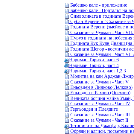
Бабешко кале - приложение
Бабешко кале - Порталът на Бо
Символиката в годината Вере
Субан Верени в "Сказание за Ч
Годината Верени (змейове в пе
Сказание за Чулман - Част VII.
Нуруз в годината на небесния 
Годината Кук Куян Дванш (на Н
Годината Шегор - космични ас
Сказание за Чулман - Част VI. 
Нaриман Тарихи, част 6
Нариман Тарихи, част 4
Нариман Тарихи, част 1,2,3
Молитва на кан Арджан-Джира
Сказание за Чулман - Част V
Еньовден в Лилково(Лелково)
Еньовден в Рахово (Орехово)
Великата богиня-майка Умай,
Сказание за Чулман - Част IV
Гергьовден и Плеядите
Сказание за Чулман - Част III
Сказание за Чулман - Част II
Летописите на Джагфар, Бахши 
Обряди и алгиси, посветени н