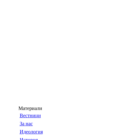
Материали
Вестници
За нас
Идеология
История