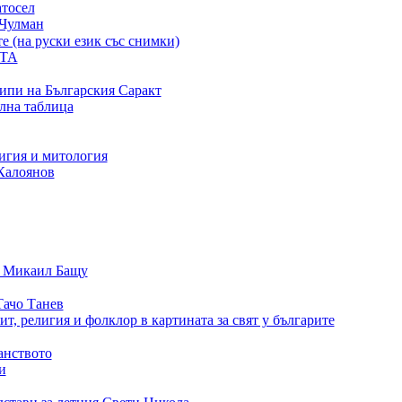
атосел
 Чулман
 (на руски език със снимки)
ТА
ипи на Българския Саракт
лна таблица
игия и митология
Калоянов
, Микаил Бащу
Тачо Танев
т, религия и фолклор в картината за свят у българите
анството
и