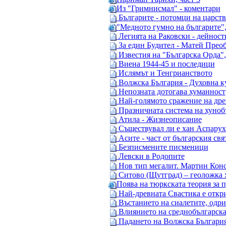
Из "Гримнисмал" - коментари
Българите - потомци на царств
"Медното гумно на българите"
Легията на Раковски - дейност
За един Будител - Матей Прео
Известия на "Българска Орда",
Виена 1944-45 и последици
Ислямът и Тенгрианството
Волжска България - Духовна к
Непозната дотогава хуманност
Най-голямото сражение на дре
Празничната система на хуноб
Атила - Жизнеописание
Съществувал ли е хан Аспарух
Асите - част от българския свя
Безписмените писменици
Левски в Родопите
Нов тип мегалит. Мартин Кон
Ситово (Щутград) – геоложка 
Поява на тюркската теория за 
Най-древната Свастика е откри
Въстанието на сиалетите, одри
Влиянието на среднобългарска
Падането на Волжcка България