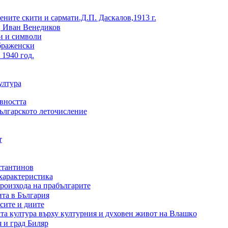
ените скити и сармати.Д.П. Даскалов,1913 г.
, Иван Венедиков
и и символи
браженски
 1940 год.
ултура
вността
ългарското леточисление
т
стантинов
характеристика
произхода на прабългарите
та в България
сите и диите
та култура върху културния и духовен живот на Bлашкo
 и град Биляр