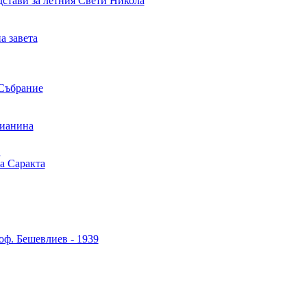
стави за летния Свети Никола
а завета
Cъбрание
рианина
в
а Саракта
оф. Бешевлиев - 1939