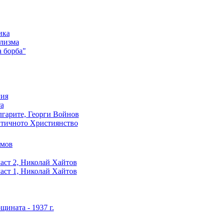
ика
лизма
 борба"
гия
а
лгарите, Георги Войнов
тичното Християнство
имов
част 2, Николай Хайтов
част 1, Николай Хайтов
щината - 1937 г.