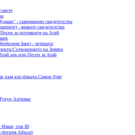
говете
ни
улман" - съвременни свидетелства
щерите) - живите свидетелства
 Песен за потомците на Атай
заек
ебесния Заек) - четвърта
пекти:Сътворението на Земята
Атай aръ или Песен за Атай
с към алп-биката Самор-Улят
 Турун Артимас
Иман, том III
а богиня Айъсит