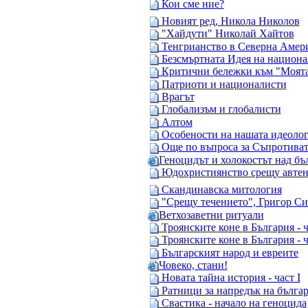
Кои сме ние?
Новият ред, Никола Николов
"Хайдути" Николай Хайтов
Тенгрианство в Северна Амер
Безсмъртната Идея на национа
Критични бележки към "Моята
Патриоти и националисти
Врагът
Глобализъм и глобалисти
Алтом
Особености на нашата идеоло
Още по въпроса за Съпротиват
Геноцидът и холокостът над бъ
Юдохристиянство срещу автен
Скандинавска митология
"Срещу течението", Григор С
Ветхозаветни ритуали
Троянските коне в България - 
Троянските коне в България - 
Българският народ и евреите
Човеко, стани!
Новата тайна история - част I
Ратници за напредък на българ
Свастика - начало на геноцида