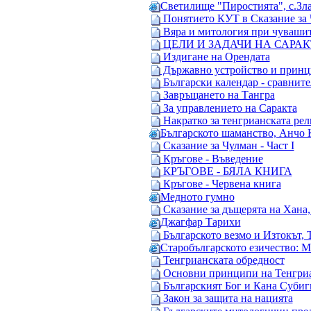
Светилище "Пиростията", с.Зл
Понятието КУТ в Сказание за
Вяра и митология при чувашите
ЦЕЛИ И ЗАДАЧИ НА САРАК
Издигане на Орендата
Държавно устройство и принц
Български календар - сравните
Завръщането на Тангра
За управлението на Саракта
Накратко за тенгрианската рел
Българското шаманство, Анчо 
Сказание за Чулман - Част I
Кръгове - Въведение
КРЪГОВЕ - БЯЛА КНИГА
Кръгове - Червена книга
Медното гумно
Сказание за дъщерята на Хана
Джагфар Тарихи
Българското везмо и Изтокът, 
Старобългарското езичество: Ми
Тенгрианската обредност
Основни принципи на Тенгри
Българският Бог и Кана Субиг
Закон за защита на нацията