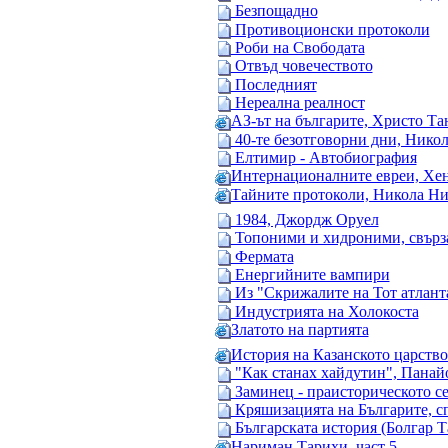
Безпощадно
Противоционски протоколи
Роби на Свободата
Отвъд човечеството
Последният
Нереална реалност
АЗ-ът на българите, Христо Та
40-те безотговорни дни, Нико
Елтимир - Автобиография
Интернационалните евреи, Хе
Тайните протоколи, Никола Н
1984, Джордж Оруел
Топоними и хидроними, свърза
Фермата
Енергийните вампири
Из "Скрижалите на Тот атлант
Индустрията на Холокоста
Златото на партията
История на Казанското царство 
"Как станах хайдутин", Панайо
Заминец - праисторическото с
Кряшизацията на Българите, с
Българската история (Болгар 
Нариман Тарихи, част 5