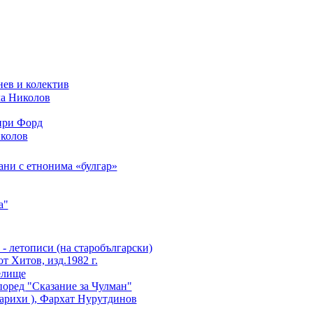
нев и колектив
ла Николов
нри Форд
иколов
ни с етнонимa «булгар»
а"
- летописи (на старобългарски)
т Хитов, изд.1982 г.
елище
поред "Сказание за Чулман"
Тарихи ), Фархат Нурутдинов