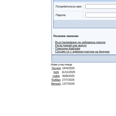
Потребителско име
Парола
Полезни линкове
·
Възстановяване на забравена парола
·
Регистрирай нов акаунт
·
Помощни файлове
·
Свържи се с администратора на форума
Нови участници
Теодор
24/4/2026
bohi
11/11/2025
rodop
30/8/2025
RuMan
27/7/2025
Венци1
12/7/2025