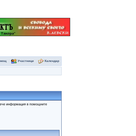
омощ
Участници
Календар
овече информация в помощните