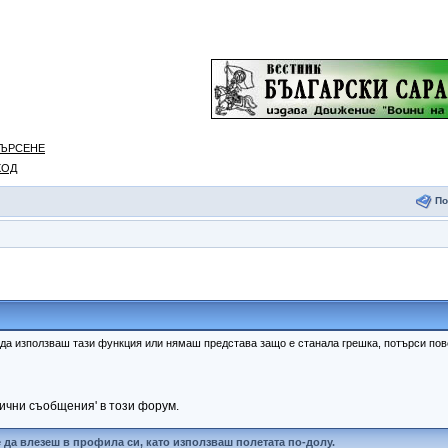
ЪРСЕНЕ
ХОД
П
 да използваш тази функция или нямаш представа защо е станала грешка, потърси п
лични съобщения' в този форум.
да влезеш в профила си, като използваш полетата по-долу.