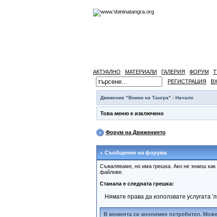
АКТУАЛНО
МАТЕРИАЛИ
ГАЛЕРИЯ
ФОРУМ
Т
РЕГИСТРАЦИЯ
В
Движение "Воини на Тангра" - Начало
Това меню е изключено
Форум на Движението
Съобщение на форума
Съжаляваме, но има грешка. Ако не знаеш как
файлове.
Станала е следната грешка:
Нямате права да използвате услугата '
В момента си анонимен потребител. Може 