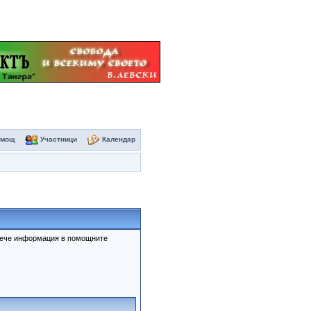
омощ
Участници
Календар
овече информация в помощните