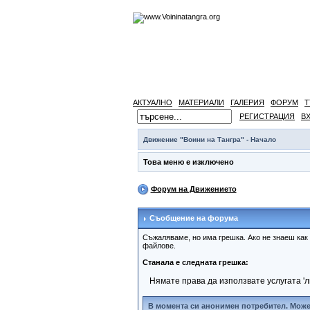
АКТУАЛНО
МАТЕРИАЛИ
ГАЛЕРИЯ
ФОРУМ
Т
РЕГИСТРАЦИЯ
В
Движение "Воини на Тангра" - Начало
Това меню е изключено
Форум на Движението
Съобщение на форума
Съжаляваме, но има грешка. Ако не знаеш как
файлове.
Станала е следната грешка:
Нямате права да използвате услугата '
В момента си анонимен потребител. Може 