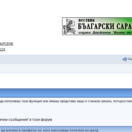
ЪРСЕНЕ
ХОД
П
 да използваш тази функция или нямаш представа защо е станала грешка, потърси п
лични съобщения' в този форум.
да влезеш в профила си, като използваш полетата по-долу.