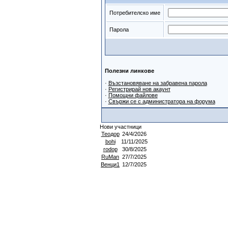
Потребителско име
Парола
Полезни линкове
·
Възстановяване на забравена парола
·
Регистрирай нов акаунт
·
Помощни файлове
·
Свържи се с администратора на форума
Нови участници
Теодор
24/4/2026
bohi
11/11/2025
rodop
30/8/2025
RuMan
27/7/2025
Венци1
12/7/2025