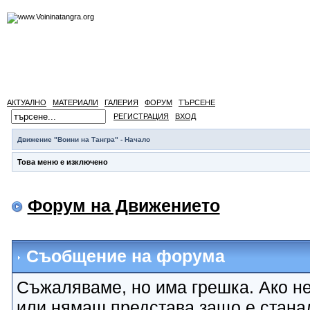
АКТУАЛНО
МАТЕРИАЛИ
ГАЛЕРИЯ
ФОРУМ
ТЪРСЕНЕ
РЕГИСТРАЦИЯ
ВХОД
Движение "Воини на Тангра" - Начало
Това меню е изключено
Форум на Движението
Съобщение на форума
Съжаляваме, но има грешка. Ако не
или нямаш представа защо е стана