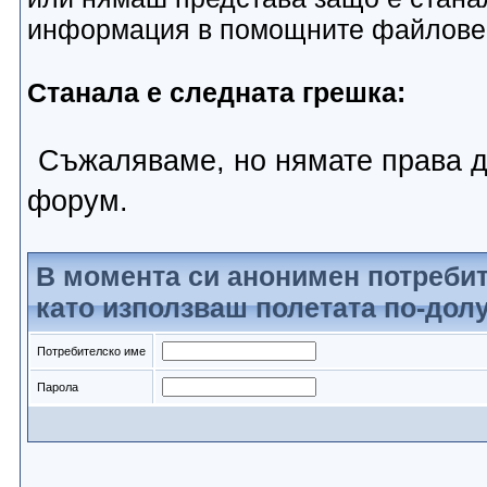
информация в помощните файлове
Станала е следната грешка:
Съжаляваме, но нямате права д
форум.
В момента си анонимен потребит
като използваш полетата по-долу
Потребителско име
Парола